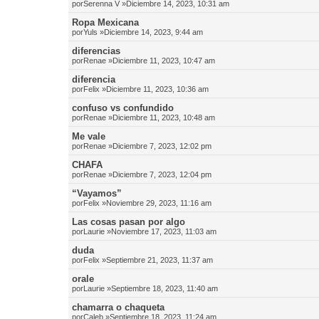
por
Serenna V
»Diciembre 14, 2023, 10:31 am
Ropa Mexicana
por
Yuls
»Diciembre 14, 2023, 9:44 am
diferencias
por
Renae
»Diciembre 11, 2023, 10:47 am
diferencia
por
Felix
»Diciembre 11, 2023, 10:36 am
confuso vs confundido
por
Renae
»Diciembre 11, 2023, 10:48 am
Me vale
por
Renae
»Diciembre 7, 2023, 12:02 pm
CHAFA
por
Renae
»Diciembre 7, 2023, 12:04 pm
“Vayamos”
por
Felix
»Noviembre 29, 2023, 11:16 am
Las cosas pasan por algo
por
Laurie
»Noviembre 17, 2023, 11:03 am
duda
por
Felix
»Septiembre 21, 2023, 11:37 am
orale
por
Laurie
»Septiembre 18, 2023, 11:40 am
chamarra o chaqueta
por
Caleb
»Septiembre 18, 2023, 11:24 am