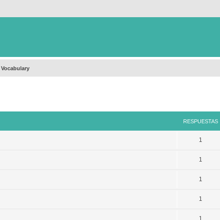
 Vocabulary
queda avanzada
RESPUESTAS
1
1
1
1
1