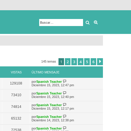
Buscar
Búsqueda avanza
1
2
3
4
5
6
Siguiente
145 temas
VISTAS
ÚLTIMO MENSAJE
V
por
Spanish Teacher
129108
e
Diciembre 15, 2023, 12:47 pm
r
ú
V
por
Spanish Teacher
73410
l
e
Diciembre 15, 2023, 12:40 pm
t
r
i
ú
V
por
Spanish Teacher
m
74814
l
e
Diciembre 15, 2023, 12:17 pm
o
t
r
m
i
ú
e
V
por
Spanish Teacher
m
65132
l
n
e
Diciembre 14, 2023, 12:38 pm
o
t
s
r
m
i
a
ú
e
V
por
Spanish Teacher
m
72538
j
l