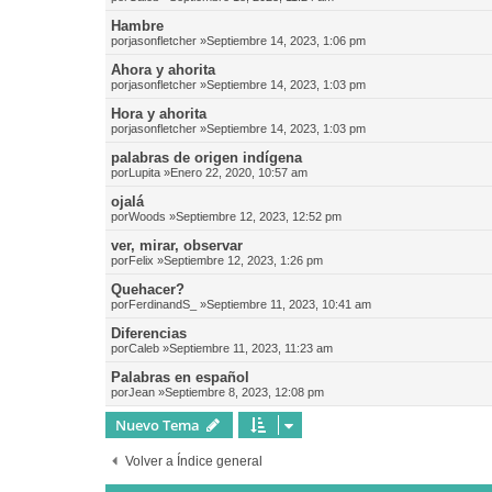
Hambre
por
jasonfletcher
»Septiembre 14, 2023, 1:06 pm
Ahora y ahorita
por
jasonfletcher
»Septiembre 14, 2023, 1:03 pm
Hora y ahorita
por
jasonfletcher
»Septiembre 14, 2023, 1:03 pm
palabras de origen indígena
por
Lupita
»Enero 22, 2020, 10:57 am
ojalá
por
Woods
»Septiembre 12, 2023, 12:52 pm
ver, mirar, observar
por
Felix
»Septiembre 12, 2023, 1:26 pm
Quehacer?
por
FerdinandS_
»Septiembre 11, 2023, 10:41 am
Diferencias
por
Caleb
»Septiembre 11, 2023, 11:23 am
Palabras en español
por
Jean
»Septiembre 8, 2023, 12:08 pm
Nuevo Tema
Volver a Índice general