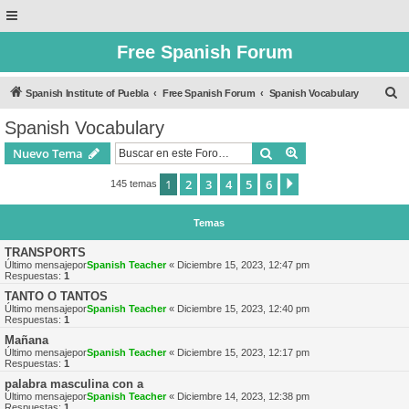
Free Spanish Forum
B
Spanish Institute of Puebla
Free Spanish Forum
Spanish Vocabulary
u
Spanish Vocabulary
s
Buscar
Búsqueda avanzad
Nuevo Tema
c
a
1
2
3
4
5
6
Siguiente
145 temas
r
Temas
TRANSPORTS
Último mensajepor
Spanish Teacher
«
Diciembre 15, 2023, 12:47 pm
Respuestas:
1
TANTO O TANTOS
Último mensajepor
Spanish Teacher
«
Diciembre 15, 2023, 12:40 pm
Respuestas:
1
Mañana
Último mensajepor
Spanish Teacher
«
Diciembre 15, 2023, 12:17 pm
Respuestas:
1
palabra masculina con a
Último mensajepor
Spanish Teacher
«
Diciembre 14, 2023, 12:38 pm
Respuestas:
1