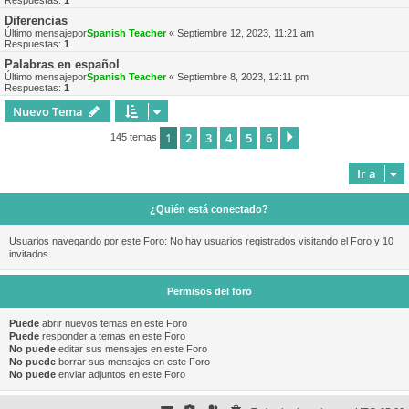
Respuestas:
1
Diferencias
Último mensajepor
Spanish Teacher
«
Septiembre 12, 2023, 11:21 am
Respuestas:
1
Palabras en español
Último mensajepor
Spanish Teacher
«
Septiembre 8, 2023, 12:11 pm
Respuestas:
1
Nuevo Tema
1
2
3
4
5
6
Siguiente
145 temas
Ir a
¿Quién está conectado?
Usuarios navegando por este Foro: No hay usuarios registrados visitando el Foro y 10
invitados
Permisos del foro
Puede
abrir nuevos temas en este Foro
Puede
responder a temas en este Foro
No puede
editar sus mensajes en este Foro
No puede
borrar sus mensajes en este Foro
No puede
enviar adjuntos en este Foro