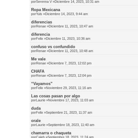
por
Serenna V
»Diciembre 14, 2023, 10:31 am
Ropa Mexicana
por
Yuls
»Diciembre 14, 2023, 9:44 am
diferencias
por
Renae
»Diciembre 11, 2023, 10:47 am
diferencia
por
Felix
»Diciembre 11, 2023, 10:36 am
confuso vs confundido
por
Renae
»Diciembre 11, 2023, 10:48 am
Me vale
por
Renae
»Diciembre 7, 2023, 12:02 pm
CHAFA
por
Renae
»Diciembre 7, 2023, 12:04 pm
“Vayamos”
por
Felix
»Noviembre 29, 2023, 11:16 am
Las cosas pasan por algo
por
Laurie
»Noviembre 17, 2023, 11:03 am
duda
por
Felix
»Septiembre 21, 2023, 11:37 am
orale
por
Laurie
»Septiembre 18, 2023, 11:40 am
chamarra o chaqueta
por
Caleb
»Septiembre 18, 2023, 11:24 am