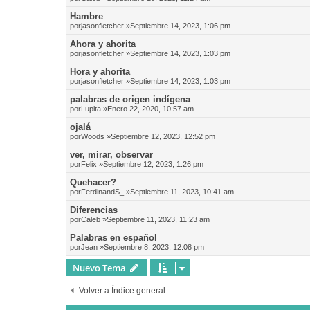
Hambre
por
jasonfletcher
»Septiembre 14, 2023, 1:06 pm
Ahora y ahorita
por
jasonfletcher
»Septiembre 14, 2023, 1:03 pm
Hora y ahorita
por
jasonfletcher
»Septiembre 14, 2023, 1:03 pm
palabras de origen indígena
por
Lupita
»Enero 22, 2020, 10:57 am
ojalá
por
Woods
»Septiembre 12, 2023, 12:52 pm
ver, mirar, observar
por
Felix
»Septiembre 12, 2023, 1:26 pm
Quehacer?
por
FerdinandS_
»Septiembre 11, 2023, 10:41 am
Diferencias
por
Caleb
»Septiembre 11, 2023, 11:23 am
Palabras en español
por
Jean
»Septiembre 8, 2023, 12:08 pm
Nuevo Tema
Volver a Índice general