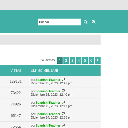
Buscar
Búsqueda avanza
1
2
3
4
5
6
Siguiente
145 temas
VISTAS
ÚLTIMO MENSAJE
V
por
Spanish Teacher
129131
e
Diciembre 15, 2023, 12:47 pm
r
ú
V
por
Spanish Teacher
73422
l
e
Diciembre 15, 2023, 12:40 pm
t
r
i
ú
V
por
Spanish Teacher
m
74826
l
e
Diciembre 15, 2023, 12:17 pm
o
t
r
m
i
ú
e
V
por
Spanish Teacher
m
65147
l
n
e
Diciembre 14, 2023, 12:38 pm
o
t
s
r
m
i
a
ú
e
V
por
Spanish Teacher
m
72554
j
l