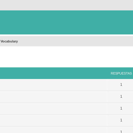
 Vocabulary
queda avanzada
RESPUESTAS
1
1
1
1
1