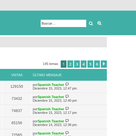
Buscar
Búsqueda avanza
1
2
3
4
5
6
Siguiente
145 temas
VISTAS
ÚLTIMO MENSAJE
V
por
Spanish Teacher
129150
e
Diciembre 15, 2023, 12:47 pm
r
ú
V
por
Spanish Teacher
73432
l
e
Diciembre 15, 2023, 12:40 pm
t
r
i
ú
V
por
Spanish Teacher
m
74837
l
e
Diciembre 15, 2023, 12:17 pm
o
t
r
m
i
ú
e
V
por
Spanish Teacher
m
65156
l
n
e
Diciembre 14, 2023, 12:38 pm
o
t
s
r
m
i
a
ú
e
V
por
Spanish Teacher
m
72565
j
l