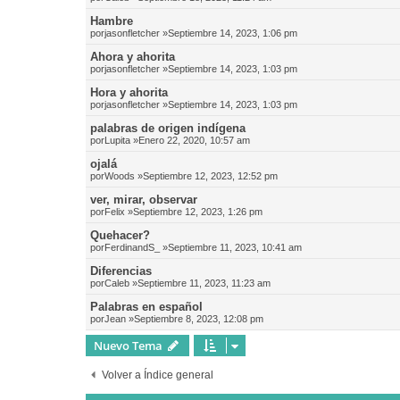
Hambre
por
jasonfletcher
»Septiembre 14, 2023, 1:06 pm
Ahora y ahorita
por
jasonfletcher
»Septiembre 14, 2023, 1:03 pm
Hora y ahorita
por
jasonfletcher
»Septiembre 14, 2023, 1:03 pm
palabras de origen indígena
por
Lupita
»Enero 22, 2020, 10:57 am
ojalá
por
Woods
»Septiembre 12, 2023, 12:52 pm
ver, mirar, observar
por
Felix
»Septiembre 12, 2023, 1:26 pm
Quehacer?
por
FerdinandS_
»Septiembre 11, 2023, 10:41 am
Diferencias
por
Caleb
»Septiembre 11, 2023, 11:23 am
Palabras en español
por
Jean
»Septiembre 8, 2023, 12:08 pm
Nuevo Tema
Volver a Índice general