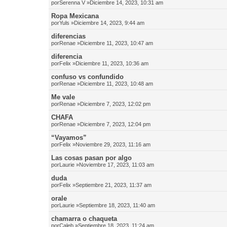
por
Serenna V
»Diciembre 14, 2023, 10:31 am
Ropa Mexicana
por
Yuls
»Diciembre 14, 2023, 9:44 am
diferencias
por
Renae
»Diciembre 11, 2023, 10:47 am
diferencia
por
Felix
»Diciembre 11, 2023, 10:36 am
confuso vs confundido
por
Renae
»Diciembre 11, 2023, 10:48 am
Me vale
por
Renae
»Diciembre 7, 2023, 12:02 pm
CHAFA
por
Renae
»Diciembre 7, 2023, 12:04 pm
“Vayamos”
por
Felix
»Noviembre 29, 2023, 11:16 am
Las cosas pasan por algo
por
Laurie
»Noviembre 17, 2023, 11:03 am
duda
por
Felix
»Septiembre 21, 2023, 11:37 am
orale
por
Laurie
»Septiembre 18, 2023, 11:40 am
chamarra o chaqueta
por
Caleb
»Septiembre 18, 2023, 11:24 am