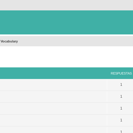
 Vocabulary
queda avanzada
RESPUESTAS
1
1
1
1
1