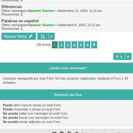
Respuestas:
1
Diferencias
Último mensajepor
Spanish Teacher
«
Septiembre 12, 2023, 11:21 am
Respuestas:
1
Palabras en español
Último mensajepor
Spanish Teacher
«
Septiembre 8, 2023, 12:11 pm
Respuestas:
1
Nuevo Tema
1
2
3
4
5
6
Siguiente
145 temas
Ir a
¿Quién está conectado?
Usuarios navegando por este Foro: No hay usuarios registrados visitando el Foro y 16
invitados
Permisos del foro
Puede
abrir nuevos temas en este Foro
Puede
responder a temas en este Foro
No puede
editar sus mensajes en este Foro
No puede
borrar sus mensajes en este Foro
No puede
enviar adjuntos en este Foro