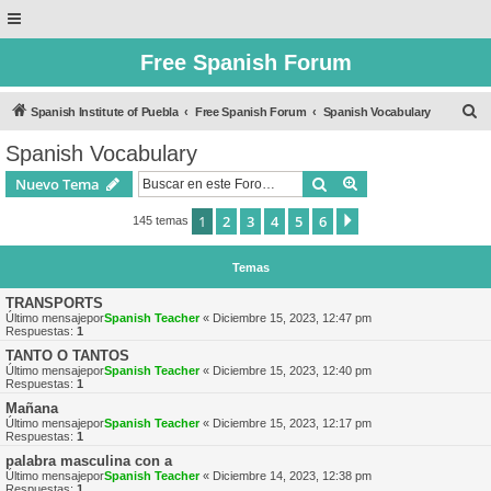
Free Spanish Forum
B
Spanish Institute of Puebla
Free Spanish Forum
Spanish Vocabulary
u
Spanish Vocabulary
s
Buscar
Búsqueda avanzad
Nuevo Tema
c
a
1
2
3
4
5
6
Siguiente
145 temas
r
Temas
TRANSPORTS
Último mensajepor
Spanish Teacher
«
Diciembre 15, 2023, 12:47 pm
Respuestas:
1
TANTO O TANTOS
Último mensajepor
Spanish Teacher
«
Diciembre 15, 2023, 12:40 pm
Respuestas:
1
Mañana
Último mensajepor
Spanish Teacher
«
Diciembre 15, 2023, 12:17 pm
Respuestas:
1
palabra masculina con a
Último mensajepor
Spanish Teacher
«
Diciembre 14, 2023, 12:38 pm
Respuestas:
1