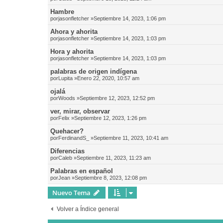
Hambre
por
jasonfletcher
»Septiembre 14, 2023, 1:06 pm
Ahora y ahorita
por
jasonfletcher
»Septiembre 14, 2023, 1:03 pm
Hora y ahorita
por
jasonfletcher
»Septiembre 14, 2023, 1:03 pm
palabras de origen indígena
por
Lupita
»Enero 22, 2020, 10:57 am
ojalá
por
Woods
»Septiembre 12, 2023, 12:52 pm
ver, mirar, observar
por
Felix
»Septiembre 12, 2023, 1:26 pm
Quehacer?
por
FerdinandS_
»Septiembre 11, 2023, 10:41 am
Diferencias
por
Caleb
»Septiembre 11, 2023, 11:23 am
Palabras en español
por
Jean
»Septiembre 8, 2023, 12:08 pm
Nuevo Tema
Volver a Índice general