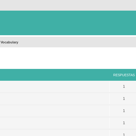
 Vocabulary
queda avanzada
RESPUESTAS
1
1
1
1
1