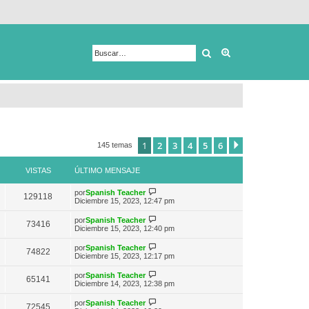
Buscar
Búsqueda avanza
1
2
3
4
5
6
Siguiente
145 temas
VISTAS
ÚLTIMO MENSAJE
V
por
Spanish Teacher
129118
e
Diciembre 15, 2023, 12:47 pm
r
ú
V
por
Spanish Teacher
73416
l
e
Diciembre 15, 2023, 12:40 pm
t
r
i
ú
V
por
Spanish Teacher
m
74822
l
e
Diciembre 15, 2023, 12:17 pm
o
t
r
m
i
ú
e
V
por
Spanish Teacher
m
65141
l
n
e
Diciembre 14, 2023, 12:38 pm
o
t
s
r
m
i
a
ú
e
V
por
Spanish Teacher
m
72545
j
l