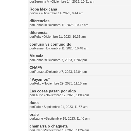
por
Serenna V
»Diciembre 14, 2023, 10:31 am
Ropa Mexicana
por
Yuls
»Diciembre 14, 2023, 9:44 am
diferencias
por
Renae
»Diciembre 11, 2023, 10:47 am
diferencia
por
Felix
»Diciembre 11, 2023, 10:36 am
confuso vs confundido
por
Renae
»Diciembre 11, 2023, 10:48 am
Me vale
por
Renae
»Diciembre 7, 2023, 12:02 pm
CHAFA
por
Renae
»Diciembre 7, 2023, 12:04 pm
“Vayamos”
por
Felix
»Noviembre 29, 2023, 11:16 am
Las cosas pasan por algo
por
Laurie
»Noviembre 17, 2023, 11:03 am
duda
por
Felix
»Septiembre 21, 2023, 11:37 am
orale
por
Laurie
»Septiembre 18, 2023, 11:40 am
chamarra o chaqueta
por
Caleb
»Septiembre 18, 2023, 11:24 am