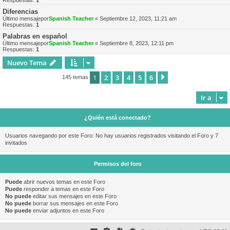
Respuestas:
1
Diferencias
Último mensajepor
Spanish Teacher
«
Septiembre 12, 2023, 11:21 am
Respuestas:
1
Palabras en español
Último mensajepor
Spanish Teacher
«
Septiembre 8, 2023, 12:11 pm
Respuestas:
1
Nuevo Tema
1
2
3
4
5
6
Siguiente
145 temas
Ir a
¿Quién está conectado?
Usuarios navegando por este Foro: No hay usuarios registrados visitando el Foro y 7
invitados
Permisos del foro
Puede
abrir nuevos temas en este Foro
Puede
responder a temas en este Foro
No puede
editar sus mensajes en este Foro
No puede
borrar sus mensajes en este Foro
No puede
enviar adjuntos en este Foro