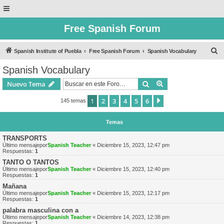
Free Spanish Forum
B
Spanish Institute of Puebla
Free Spanish Forum
Spanish Vocabulary
u
Spanish Vocabulary
s
Buscar
Búsqueda avanzad
Nuevo Tema
c
a
1
2
3
4
5
6
Siguiente
145 temas
r
Temas
TRANSPORTS
Último mensajepor
Spanish Teacher
«
Diciembre 15, 2023, 12:47 pm
Respuestas:
1
TANTO O TANTOS
Último mensajepor
Spanish Teacher
«
Diciembre 15, 2023, 12:40 pm
Respuestas:
1
Mañana
Último mensajepor
Spanish Teacher
«
Diciembre 15, 2023, 12:17 pm
Respuestas:
1
palabra masculina con a
Último mensajepor
Spanish Teacher
«
Diciembre 14, 2023, 12:38 pm
Respuestas:
1