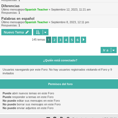
Respuestas:
1
Diferencias
Último mensajepor
Spanish Teacher
«
Septiembre 12, 2023, 11:21 am
Respuestas:
1
Palabras en español
Último mensajepor
Spanish Teacher
«
Septiembre 8, 2023, 12:11 pm
Respuestas:
1
Nuevo Tema
1
2
3
4
5
6
Siguiente
145 temas
Ir a
¿Quién está conectado?
Usuarios navegando por este Foro: No hay usuarios registrados visitando el Foro y 9
invitados
Permisos del foro
Puede
abrir nuevos temas en este Foro
Puede
responder a temas en este Foro
No puede
editar sus mensajes en este Foro
No puede
borrar sus mensajes en este Foro
No puede
enviar adjuntos en este Foro