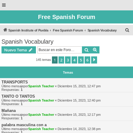
Free Spanish Forum
B
Spanish Institute of Puebla
Free Spanish Forum
Spanish Vocabulary
u
Spanish Vocabulary
s
Buscar
Búsqueda avanzad
Nuevo Tema
c
a
1
2
3
4
5
6
Siguiente
145 temas
r
Temas
TRANSPORTS
Último mensajepor
Spanish Teacher
«
Diciembre 15, 2023, 12:47 pm
Respuestas:
1
TANTO O TANTOS
Último mensajepor
Spanish Teacher
«
Diciembre 15, 2023, 12:40 pm
Respuestas:
1
Mañana
Último mensajepor
Spanish Teacher
«
Diciembre 15, 2023, 12:17 pm
Respuestas:
1
palabra masculina con a
Último mensajepor
Spanish Teacher
«
Diciembre 14, 2023, 12:38 pm
Respuestas:
1