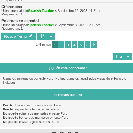
Respuestas:
1
Diferencias
Último mensajepor
Spanish Teacher
«
Septiembre 12, 2023, 11:21 am
Respuestas:
1
Palabras en español
Último mensajepor
Spanish Teacher
«
Septiembre 8, 2023, 12:11 pm
Respuestas:
1
Nuevo Tema
1
2
3
4
5
6
Siguiente
145 temas
Ir a
¿Quién está conectado?
Usuarios navegando por este Foro: No hay usuarios registrados visitando el Foro y 6
invitados
Permisos del foro
Puede
abrir nuevos temas en este Foro
Puede
responder a temas en este Foro
No puede
editar sus mensajes en este Foro
No puede
borrar sus mensajes en este Foro
No puede
enviar adjuntos en este Foro