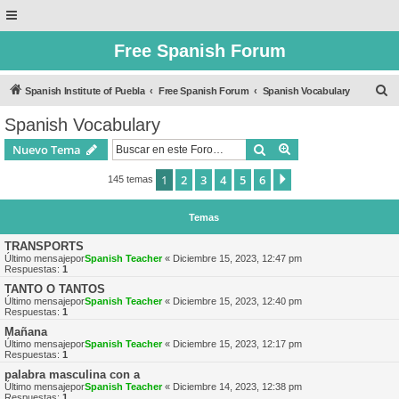
Free Spanish Forum
B
Spanish Institute of Puebla
Free Spanish Forum
Spanish Vocabulary
u
Spanish Vocabulary
s
Buscar
Búsqueda avanzad
Nuevo Tema
c
a
1
2
3
4
5
6
Siguiente
145 temas
r
Temas
TRANSPORTS
Último mensajepor
Spanish Teacher
«
Diciembre 15, 2023, 12:47 pm
Respuestas:
1
TANTO O TANTOS
Último mensajepor
Spanish Teacher
«
Diciembre 15, 2023, 12:40 pm
Respuestas:
1
Mañana
Último mensajepor
Spanish Teacher
«
Diciembre 15, 2023, 12:17 pm
Respuestas:
1
palabra masculina con a
Último mensajepor
Spanish Teacher
«
Diciembre 14, 2023, 12:38 pm
Respuestas:
1