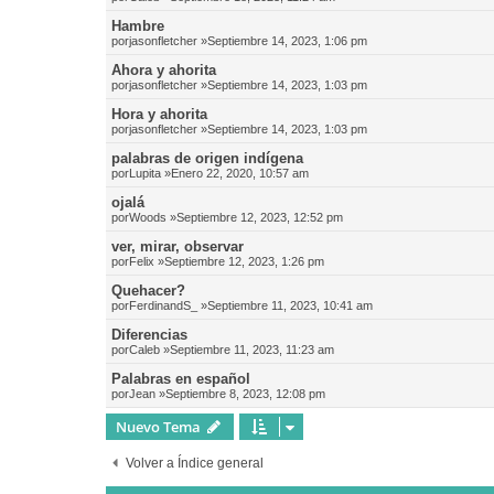
Hambre
por
jasonfletcher
»Septiembre 14, 2023, 1:06 pm
Ahora y ahorita
por
jasonfletcher
»Septiembre 14, 2023, 1:03 pm
Hora y ahorita
por
jasonfletcher
»Septiembre 14, 2023, 1:03 pm
palabras de origen indígena
por
Lupita
»Enero 22, 2020, 10:57 am
ojalá
por
Woods
»Septiembre 12, 2023, 12:52 pm
ver, mirar, observar
por
Felix
»Septiembre 12, 2023, 1:26 pm
Quehacer?
por
FerdinandS_
»Septiembre 11, 2023, 10:41 am
Diferencias
por
Caleb
»Septiembre 11, 2023, 11:23 am
Palabras en español
por
Jean
»Septiembre 8, 2023, 12:08 pm
Nuevo Tema
Volver a Índice general