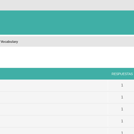
 Vocabulary
queda avanzada
RESPUESTAS
1
1
1
1
1