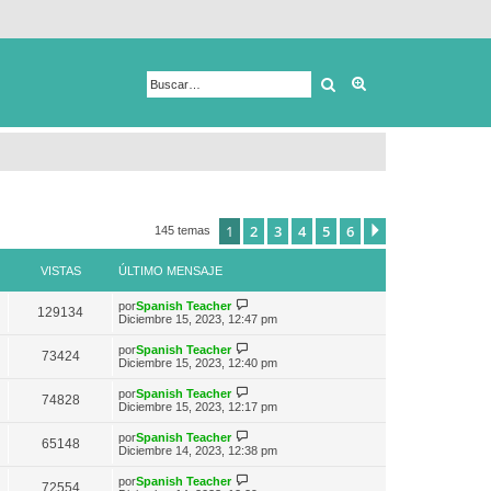
Buscar
Búsqueda avanza
1
2
3
4
5
6
Siguiente
145 temas
VISTAS
ÚLTIMO MENSAJE
V
por
Spanish Teacher
129134
e
Diciembre 15, 2023, 12:47 pm
r
ú
V
por
Spanish Teacher
73424
l
e
Diciembre 15, 2023, 12:40 pm
t
r
i
ú
V
por
Spanish Teacher
m
74828
l
e
Diciembre 15, 2023, 12:17 pm
o
t
r
m
i
ú
e
V
por
Spanish Teacher
m
65148
l
n
e
Diciembre 14, 2023, 12:38 pm
o
t
s
r
m
i
a
ú
e
V
por
Spanish Teacher
m
72554
j
l