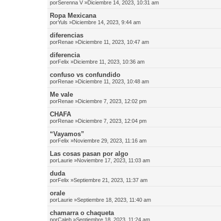
por
Serenna V
»Diciembre 14, 2023, 10:31 am
Ropa Mexicana
por
Yuls
»Diciembre 14, 2023, 9:44 am
diferencias
por
Renae
»Diciembre 11, 2023, 10:47 am
diferencia
por
Felix
»Diciembre 11, 2023, 10:36 am
confuso vs confundido
por
Renae
»Diciembre 11, 2023, 10:48 am
Me vale
por
Renae
»Diciembre 7, 2023, 12:02 pm
CHAFA
por
Renae
»Diciembre 7, 2023, 12:04 pm
“Vayamos”
por
Felix
»Noviembre 29, 2023, 11:16 am
Las cosas pasan por algo
por
Laurie
»Noviembre 17, 2023, 11:03 am
duda
por
Felix
»Septiembre 21, 2023, 11:37 am
orale
por
Laurie
»Septiembre 18, 2023, 11:40 am
chamarra o chaqueta
por
Caleb
»Septiembre 18, 2023, 11:24 am