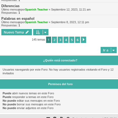
Respuestas:
1
Diferencias
Último mensajepor
Spanish Teacher
«
Septiembre 12, 2023, 11:21 am
Respuestas:
1
Palabras en español
Último mensajepor
Spanish Teacher
«
Septiembre 8, 2023, 12:11 pm
Respuestas:
1
Nuevo Tema
1
2
3
4
5
6
Siguiente
145 temas
Ir a
¿Quién está conectado?
Usuarios navegando por este Foro: No hay usuarios registrados visitando el Foro y 12
invitados
Permisos del foro
Puede
abrir nuevos temas en este Foro
Puede
responder a temas en este Foro
No puede
editar sus mensajes en este Foro
No puede
borrar sus mensajes en este Foro
No puede
enviar adjuntos en este Foro