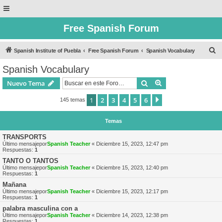
Free Spanish Forum
B
Spanish Institute of Puebla
Free Spanish Forum
Spanish Vocabulary
u
Spanish Vocabulary
s
Buscar
Búsqueda avanzad
Nuevo Tema
c
a
1
2
3
4
5
6
Siguiente
145 temas
r
Temas
TRANSPORTS
Último mensajepor
Spanish Teacher
«
Diciembre 15, 2023, 12:47 pm
Respuestas:
1
TANTO O TANTOS
Último mensajepor
Spanish Teacher
«
Diciembre 15, 2023, 12:40 pm
Respuestas:
1
Mañana
Último mensajepor
Spanish Teacher
«
Diciembre 15, 2023, 12:17 pm
Respuestas:
1
palabra masculina con a
Último mensajepor
Spanish Teacher
«
Diciembre 14, 2023, 12:38 pm
Respuestas:
1