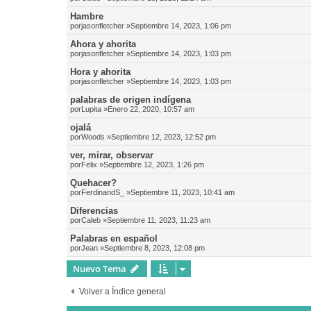
Hambre
por
jasonfletcher
»Septiembre 14, 2023, 1:06 pm
Ahora y ahorita
por
jasonfletcher
»Septiembre 14, 2023, 1:03 pm
Hora y ahorita
por
jasonfletcher
»Septiembre 14, 2023, 1:03 pm
palabras de origen indígena
por
Lupita
»Enero 22, 2020, 10:57 am
ojalá
por
Woods
»Septiembre 12, 2023, 12:52 pm
ver, mirar, observar
por
Felix
»Septiembre 12, 2023, 1:26 pm
Quehacer?
por
FerdinandS_
»Septiembre 11, 2023, 10:41 am
Diferencias
por
Caleb
»Septiembre 11, 2023, 11:23 am
Palabras en español
por
Jean
»Septiembre 8, 2023, 12:08 pm
Nuevo Tema
Volver a Índice general