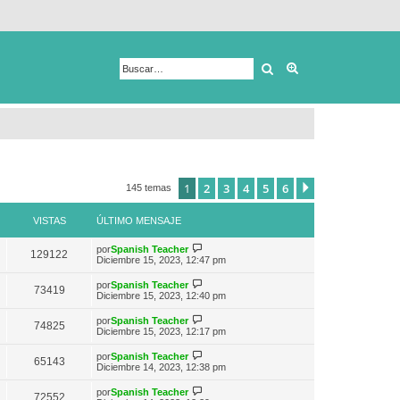
Buscar
Búsqueda avanza
1
2
3
4
5
6
Siguiente
145 temas
VISTAS
ÚLTIMO MENSAJE
V
por
Spanish Teacher
129122
e
Diciembre 15, 2023, 12:47 pm
r
ú
V
por
Spanish Teacher
73419
l
e
Diciembre 15, 2023, 12:40 pm
t
r
i
ú
V
por
Spanish Teacher
m
74825
l
e
Diciembre 15, 2023, 12:17 pm
o
t
r
m
i
ú
e
V
por
Spanish Teacher
m
65143
l
n
e
Diciembre 14, 2023, 12:38 pm
o
t
s
r
m
i
a
ú
e
V
por
Spanish Teacher
m
72552
j
l