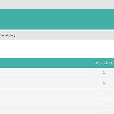
 Vocabulary
queda avanzada
RESPUESTAS
1
1
1
1
1