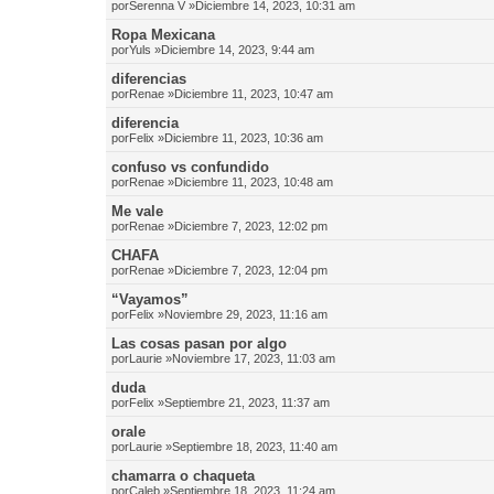
por
Serenna V
»Diciembre 14, 2023, 10:31 am
Ropa Mexicana
por
Yuls
»Diciembre 14, 2023, 9:44 am
diferencias
por
Renae
»Diciembre 11, 2023, 10:47 am
diferencia
por
Felix
»Diciembre 11, 2023, 10:36 am
confuso vs confundido
por
Renae
»Diciembre 11, 2023, 10:48 am
Me vale
por
Renae
»Diciembre 7, 2023, 12:02 pm
CHAFA
por
Renae
»Diciembre 7, 2023, 12:04 pm
“Vayamos”
por
Felix
»Noviembre 29, 2023, 11:16 am
Las cosas pasan por algo
por
Laurie
»Noviembre 17, 2023, 11:03 am
duda
por
Felix
»Septiembre 21, 2023, 11:37 am
orale
por
Laurie
»Septiembre 18, 2023, 11:40 am
chamarra o chaqueta
por
Caleb
»Septiembre 18, 2023, 11:24 am