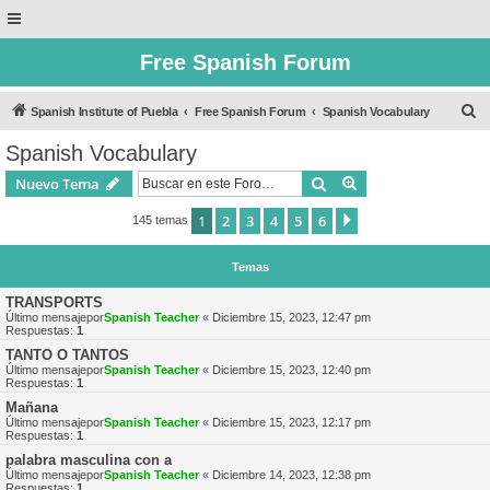
Free Spanish Forum
B
Spanish Institute of Puebla
Free Spanish Forum
Spanish Vocabulary
u
Spanish Vocabulary
s
Buscar
Búsqueda avanzad
Nuevo Tema
c
a
1
2
3
4
5
6
Siguiente
145 temas
r
Temas
TRANSPORTS
Último mensajepor
Spanish Teacher
«
Diciembre 15, 2023, 12:47 pm
Respuestas:
1
TANTO O TANTOS
Último mensajepor
Spanish Teacher
«
Diciembre 15, 2023, 12:40 pm
Respuestas:
1
Mañana
Último mensajepor
Spanish Teacher
«
Diciembre 15, 2023, 12:17 pm
Respuestas:
1
palabra masculina con a
Último mensajepor
Spanish Teacher
«
Diciembre 14, 2023, 12:38 pm
Respuestas:
1