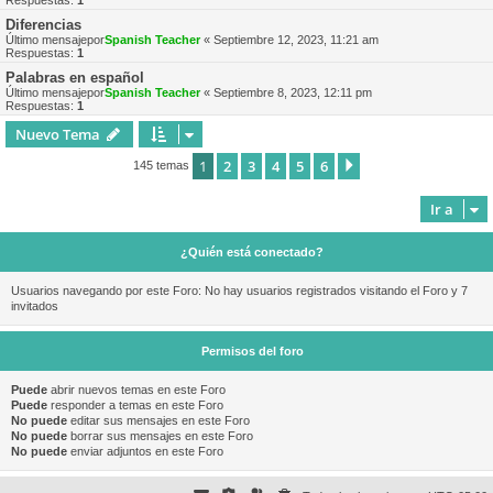
Respuestas:
1
Diferencias
Último mensajepor
Spanish Teacher
«
Septiembre 12, 2023, 11:21 am
Respuestas:
1
Palabras en español
Último mensajepor
Spanish Teacher
«
Septiembre 8, 2023, 12:11 pm
Respuestas:
1
Nuevo Tema
1
2
3
4
5
6
Siguiente
145 temas
Ir a
¿Quién está conectado?
Usuarios navegando por este Foro: No hay usuarios registrados visitando el Foro y 7
invitados
Permisos del foro
Puede
abrir nuevos temas en este Foro
Puede
responder a temas en este Foro
No puede
editar sus mensajes en este Foro
No puede
borrar sus mensajes en este Foro
No puede
enviar adjuntos en este Foro