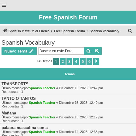
Free Spanish Forum
B
Spanish Institute of Puebla
Free Spanish Forum
Spanish Vocabulary
u
Spanish Vocabulary
s
Buscar
Búsqueda avanzad
Nuevo Tema
c
a
1
2
3
4
5
6
Siguiente
145 temas
r
Temas
TRANSPORTS
Último mensajepor
Spanish Teacher
«
Diciembre 15, 2023, 12:47 pm
Respuestas:
1
TANTO O TANTOS
Último mensajepor
Spanish Teacher
«
Diciembre 15, 2023, 12:40 pm
Respuestas:
1
Mañana
Último mensajepor
Spanish Teacher
«
Diciembre 15, 2023, 12:17 pm
Respuestas:
1
palabra masculina con a
Último mensajepor
Spanish Teacher
«
Diciembre 14, 2023, 12:38 pm
Respuestas:
1