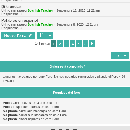
Respuestas:
1
Diferencias
Último mensajepor
Spanish Teacher
«
Septiembre 12, 2023, 11:21 am
Respuestas:
1
Palabras en español
Último mensajepor
Spanish Teacher
«
Septiembre 8, 2023, 12:11 pm
Respuestas:
1
Nuevo Tema
1
2
3
4
5
6
Siguiente
145 temas
Ir a
¿Quién está conectado?
Usuarios navegando por este Foro: No hay usuarios registrados visitando el Foro y 26
invitados
Permisos del foro
Puede
abrir nuevos temas en este Foro
Puede
responder a temas en este Foro
No puede
editar sus mensajes en este Foro
No puede
borrar sus mensajes en este Foro
No puede
enviar adjuntos en este Foro