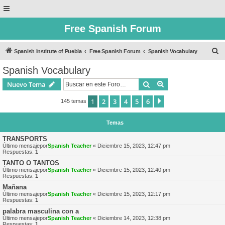
Free Spanish Forum
B
Spanish Institute of Puebla
Free Spanish Forum
Spanish Vocabulary
u
Spanish Vocabulary
s
Buscar
Búsqueda avanzad
Nuevo Tema
c
a
1
2
3
4
5
6
Siguiente
145 temas
r
Temas
TRANSPORTS
Último mensajepor
Spanish Teacher
«
Diciembre 15, 2023, 12:47 pm
Respuestas:
1
TANTO O TANTOS
Último mensajepor
Spanish Teacher
«
Diciembre 15, 2023, 12:40 pm
Respuestas:
1
Mañana
Último mensajepor
Spanish Teacher
«
Diciembre 15, 2023, 12:17 pm
Respuestas:
1
palabra masculina con a
Último mensajepor
Spanish Teacher
«
Diciembre 14, 2023, 12:38 pm
Respuestas:
1