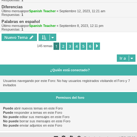
Respuestas:
1
Diferencias
Último mensajepor
Spanish Teacher
«
Septiembre 12, 2023, 11:21 am
Respuestas:
1
Palabras en español
Último mensajepor
Spanish Teacher
«
Septiembre 8, 2023, 12:11 pm
Respuestas:
1
Nuevo Tema
1
2
3
4
5
6
Siguiente
145 temas
Ir a
¿Quién está conectado?
Usuarios navegando por este Foro: No hay usuarios registrados visitando el Foro y 7
invitados
Permisos del foro
Puede
abrir nuevos temas en este Foro
Puede
responder a temas en este Foro
No puede
editar sus mensajes en este Foro
No puede
borrar sus mensajes en este Foro
No puede
enviar adjuntos en este Foro