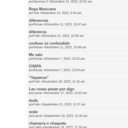
por
Serenna V
»Diciembre 14, 2023, 10:31 am
Ropa Mexicana
por
Yuls
»Diciembre 14, 2023, 9:44 am
diferencias
por
Renae
»Diciembre 11, 2023, 10:47 am
diferencia
por
Felix
»Diciembre 11, 2023, 10:36 am
confuso vs confundido
por
Renae
»Diciembre 11, 2023, 10:48 am
Me vale
por
Renae
»Diciembre 7, 2023, 12:02 pm
CHAFA
por
Renae
»Diciembre 7, 2023, 12:04 pm
“Vayamos”
por
Felix
»Noviembre 29, 2023, 11:16 am
Las cosas pasan por algo
por
Laurie
»Noviembre 17, 2023, 11:03 am
duda
por
Felix
»Septiembre 21, 2023, 11:37 am
orale
por
Laurie
»Septiembre 18, 2023, 11:40 am
chamarra o chaqueta
por
Caleb
»Septiembre 18, 2023, 11:24 am