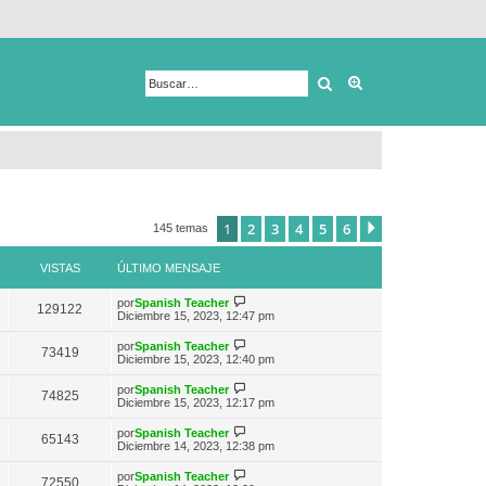
Buscar
Búsqueda avanza
1
2
3
4
5
6
Siguiente
145 temas
VISTAS
ÚLTIMO MENSAJE
V
por
Spanish Teacher
129122
e
Diciembre 15, 2023, 12:47 pm
r
ú
V
por
Spanish Teacher
73419
l
e
Diciembre 15, 2023, 12:40 pm
t
r
i
ú
V
por
Spanish Teacher
m
74825
l
e
Diciembre 15, 2023, 12:17 pm
o
t
r
m
i
ú
e
V
por
Spanish Teacher
m
65143
l
n
e
Diciembre 14, 2023, 12:38 pm
o
t
s
r
m
i
a
ú
e
V
por
Spanish Teacher
m
72550
j
l