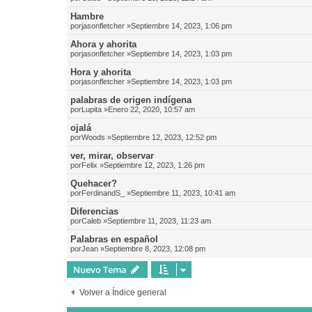
Hambre
por
jasonfletcher
»Septiembre 14, 2023, 1:06 pm
Ahora y ahorita
por
jasonfletcher
»Septiembre 14, 2023, 1:03 pm
Hora y ahorita
por
jasonfletcher
»Septiembre 14, 2023, 1:03 pm
palabras de origen indígena
por
Lupita
»Enero 22, 2020, 10:57 am
ojalá
por
Woods
»Septiembre 12, 2023, 12:52 pm
ver, mirar, observar
por
Felix
»Septiembre 12, 2023, 1:26 pm
Quehacer?
por
FerdinandS_
»Septiembre 11, 2023, 10:41 am
Diferencias
por
Caleb
»Septiembre 11, 2023, 11:23 am
Palabras en español
por
Jean
»Septiembre 8, 2023, 12:08 pm
Nuevo Tema
Volver a Índice general