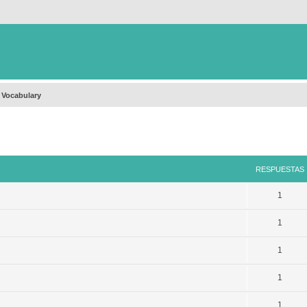
 Vocabulary
queda avanzada
RESPUESTAS
1
1
1
1
1