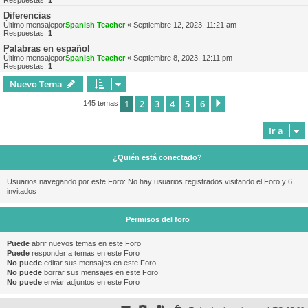
Respuestas:
1
Diferencias
Último mensajepor
Spanish Teacher
«
Septiembre 12, 2023, 11:21 am
Respuestas:
1
Palabras en español
Último mensajepor
Spanish Teacher
«
Septiembre 8, 2023, 12:11 pm
Respuestas:
1
Nuevo Tema
1
2
3
4
5
6
Siguiente
145 temas
Ir a
¿Quién está conectado?
Usuarios navegando por este Foro: No hay usuarios registrados visitando el Foro y 6
invitados
Permisos del foro
Puede
abrir nuevos temas en este Foro
Puede
responder a temas en este Foro
No puede
editar sus mensajes en este Foro
No puede
borrar sus mensajes en este Foro
No puede
enviar adjuntos en este Foro