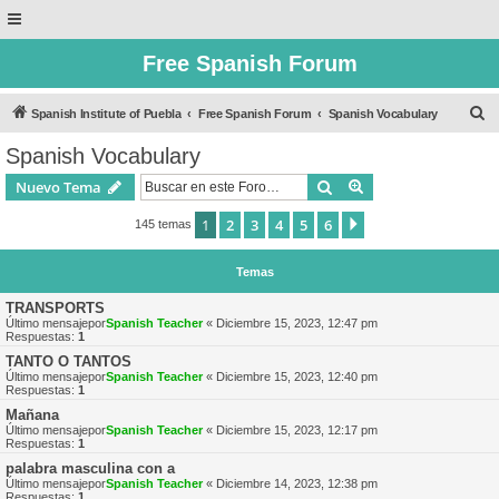
Free Spanish Forum
B
Spanish Institute of Puebla
Free Spanish Forum
Spanish Vocabulary
u
Spanish Vocabulary
s
Buscar
Búsqueda avanzad
Nuevo Tema
c
a
1
2
3
4
5
6
Siguiente
145 temas
r
Temas
TRANSPORTS
Último mensajepor
Spanish Teacher
«
Diciembre 15, 2023, 12:47 pm
Respuestas:
1
TANTO O TANTOS
Último mensajepor
Spanish Teacher
«
Diciembre 15, 2023, 12:40 pm
Respuestas:
1
Mañana
Último mensajepor
Spanish Teacher
«
Diciembre 15, 2023, 12:17 pm
Respuestas:
1
palabra masculina con a
Último mensajepor
Spanish Teacher
«
Diciembre 14, 2023, 12:38 pm
Respuestas:
1