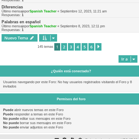
Respuestas:
1
Diferencias
Último mensajepor
Spanish Teacher
«
Septiembre 12, 2023, 11:21 am
Respuestas:
1
Palabras en español
Último mensajepor
Spanish Teacher
«
Septiembre 8, 2023, 12:11 pm
Respuestas:
1
Nuevo Tema
1
2
3
4
5
6
Siguiente
145 temas
Ir a
¿Quién está conectado?
Usuarios navegando por este Foro: No hay usuarios registrados visitando el Foro y 8
invitados
Permisos del foro
Puede
abrir nuevos temas en este Foro
Puede
responder a temas en este Foro
No puede
editar sus mensajes en este Foro
No puede
borrar sus mensajes en este Foro
No puede
enviar adjuntos en este Foro