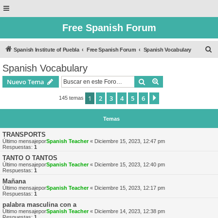
Free Spanish Forum
B
Spanish Institute of Puebla
Free Spanish Forum
Spanish Vocabulary
u
Spanish Vocabulary
s
Buscar
Búsqueda avanzad
Nuevo Tema
c
a
1
2
3
4
5
6
Siguiente
145 temas
r
Temas
TRANSPORTS
Último mensajepor
Spanish Teacher
«
Diciembre 15, 2023, 12:47 pm
Respuestas:
1
TANTO O TANTOS
Último mensajepor
Spanish Teacher
«
Diciembre 15, 2023, 12:40 pm
Respuestas:
1
Mañana
Último mensajepor
Spanish Teacher
«
Diciembre 15, 2023, 12:17 pm
Respuestas:
1
palabra masculina con a
Último mensajepor
Spanish Teacher
«
Diciembre 14, 2023, 12:38 pm
Respuestas:
1