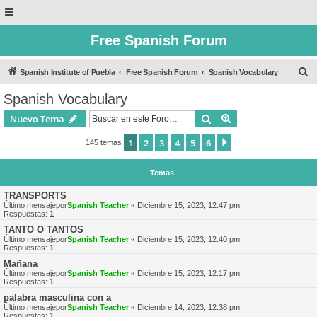
Free Spanish Forum
B
Spanish Institute of Puebla
Free Spanish Forum
Spanish Vocabulary
u
Spanish Vocabulary
s
Buscar
Búsqueda avanzad
Nuevo Tema
c
a
1
2
3
4
5
6
Siguiente
145 temas
r
Temas
TRANSPORTS
Último mensajepor
Spanish Teacher
«
Diciembre 15, 2023, 12:47 pm
Respuestas:
1
TANTO O TANTOS
Último mensajepor
Spanish Teacher
«
Diciembre 15, 2023, 12:40 pm
Respuestas:
1
Mañana
Último mensajepor
Spanish Teacher
«
Diciembre 15, 2023, 12:17 pm
Respuestas:
1
palabra masculina con a
Último mensajepor
Spanish Teacher
«
Diciembre 14, 2023, 12:38 pm
Respuestas:
1