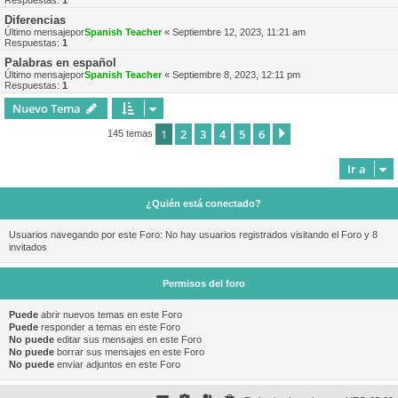
Respuestas:
1
Diferencias
Último mensajepor
Spanish Teacher
«
Septiembre 12, 2023, 11:21 am
Respuestas:
1
Palabras en español
Último mensajepor
Spanish Teacher
«
Septiembre 8, 2023, 12:11 pm
Respuestas:
1
Nuevo Tema
1
2
3
4
5
6
Siguiente
145 temas
Ir a
¿Quién está conectado?
Usuarios navegando por este Foro: No hay usuarios registrados visitando el Foro y 8
invitados
Permisos del foro
Puede
abrir nuevos temas en este Foro
Puede
responder a temas en este Foro
No puede
editar sus mensajes en este Foro
No puede
borrar sus mensajes en este Foro
No puede
enviar adjuntos en este Foro