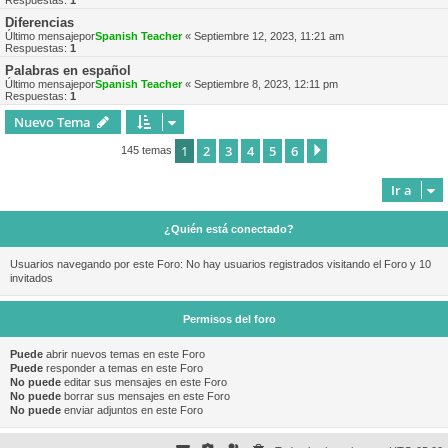
Respuestas:
1
Diferencias
Último mensajepor
Spanish Teacher
«
Septiembre 12, 2023, 11:21 am
Respuestas:
1
Palabras en español
Último mensajepor
Spanish Teacher
«
Septiembre 8, 2023, 12:11 pm
Respuestas:
1
Nuevo Tema
1
2
3
4
5
6
Siguiente
145 temas
Ir a
¿Quién está conectado?
Usuarios navegando por este Foro: No hay usuarios registrados visitando el Foro y 10
invitados
Permisos del foro
Puede
abrir nuevos temas en este Foro
Puede
responder a temas en este Foro
No puede
editar sus mensajes en este Foro
No puede
borrar sus mensajes en este Foro
No puede
enviar adjuntos en este Foro