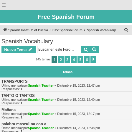
Free Spanish Forum
B
Spanish Institute of Puebla
Free Spanish Forum
Spanish Vocabulary
u
Spanish Vocabulary
s
Buscar
Búsqueda avanzad
Nuevo Tema
c
a
1
2
3
4
5
6
Siguiente
145 temas
r
Temas
TRANSPORTS
Último mensajepor
Spanish Teacher
«
Diciembre 15, 2023, 12:47 pm
Respuestas:
1
TANTO O TANTOS
Último mensajepor
Spanish Teacher
«
Diciembre 15, 2023, 12:40 pm
Respuestas:
1
Mañana
Último mensajepor
Spanish Teacher
«
Diciembre 15, 2023, 12:17 pm
Respuestas:
1
palabra masculina con a
Último mensajepor
Spanish Teacher
«
Diciembre 14, 2023, 12:38 pm
Respuestas:
1