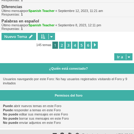
Respuestas:
1
Diferencias
Último mensajepor
Spanish Teacher
«
Septiembre 12, 2023, 11:21 am
Respuestas:
1
Palabras en español
Último mensajepor
Spanish Teacher
«
Septiembre 8, 2023, 12:11 pm
Respuestas:
1
Nuevo Tema
1
2
3
4
5
6
Siguiente
145 temas
Ir a
¿Quién está conectado?
Usuarios navegando por este Foro: No hay usuarios registrados visitando el Foro y 9
invitados
Permisos del foro
Puede
abrir nuevos temas en este Foro
Puede
responder a temas en este Foro
No puede
editar sus mensajes en este Foro
No puede
borrar sus mensajes en este Foro
No puede
enviar adjuntos en este Foro