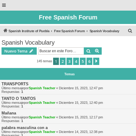
Free Spanish Forum
B
Spanish Institute of Puebla
Free Spanish Forum
Spanish Vocabulary
u
Spanish Vocabulary
s
Buscar
Búsqueda avanzad
Nuevo Tema
c
a
1
2
3
4
5
6
Siguiente
145 temas
r
Temas
TRANSPORTS
Último mensajepor
Spanish Teacher
«
Diciembre 15, 2023, 12:47 pm
Respuestas:
1
TANTO O TANTOS
Último mensajepor
Spanish Teacher
«
Diciembre 15, 2023, 12:40 pm
Respuestas:
1
Mañana
Último mensajepor
Spanish Teacher
«
Diciembre 15, 2023, 12:17 pm
Respuestas:
1
palabra masculina con a
Último mensajepor
Spanish Teacher
«
Diciembre 14, 2023, 12:38 pm
Respuestas:
1