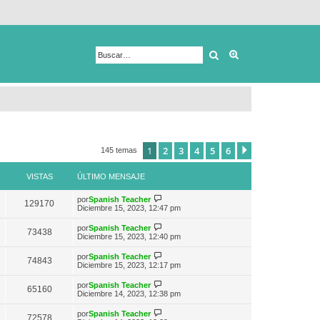
Buscar
Búsqueda avanza
1
2
3
4
5
6
Siguiente
145 temas
VISTAS
ÚLTIMO MENSAJE
V
por
Spanish Teacher
129170
e
Diciembre 15, 2023, 12:47 pm
r
ú
V
por
Spanish Teacher
73438
l
e
Diciembre 15, 2023, 12:40 pm
t
r
i
ú
V
por
Spanish Teacher
m
74843
l
e
Diciembre 15, 2023, 12:17 pm
o
t
r
m
i
ú
e
V
por
Spanish Teacher
m
65160
l
n
e
Diciembre 14, 2023, 12:38 pm
o
t
s
r
m
i
a
ú
e
V
por
Spanish Teacher
m
72578
j
l