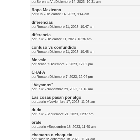
por
Serenna V
»Diciembre 14, 2023, 10:31 am
Ropa Mexicana
por
Yuls
»Diciembre 14, 2023, 9:44 am
diferencias
por
Renae
»Diciembre 11, 2023, 10:47 am
diferencia
por
Felix
»Diciembre 11, 2023, 10:36 am
confuso vs confundido
por
Renae
»Diciembre 11, 2023, 10:48 am
Me vale
por
Renae
»Diciembre 7, 2023, 12:02 pm
CHAFA
por
Renae
»Diciembre 7, 2023, 12:04 pm
“Vayamos”
por
Felix
»Noviembre 29, 2023, 11:16 am
Las cosas pasan por algo
por
Laurie
»Noviembre 17, 2023, 11:03 am
duda
por
Felix
»Septiembre 21, 2023, 11:37 am
orale
por
Laurie
»Septiembre 18, 2023, 11:40 am
chamarra o chaqueta
por
Caleb
»Septiembre 18, 2023, 11:24 am