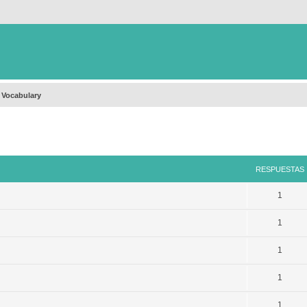
 Vocabulary
queda avanzada
RESPUESTAS
1
1
1
1
1