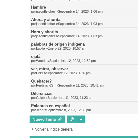
Hambre
por
jasonfletcher
»Septiembre 14, 2023, 1:06 pm
Ahora y ahorita
por
jasonfletcher
»Septiembre 14, 2023, 1:03 pm
Hora y ahorita
por
jasonfletcher
»Septiembre 14, 2023, 1:03 pm
palabras de origen indígena
por
Lupita
»Enero 22, 2020, 10:57 am
ojalá
por
Woods
»Septiembre 12, 2023, 12:52 pm
ver, mirar, observar
por
Felix
»Septiembre 12, 2023, 1:26 pm
Quehacer?
por
FerdinandS_
»Septiembre 11, 2023, 10:41 am
Diferencias
por
Caleb
»Septiembre 11, 2023, 11:23 am
Palabras en español
por
Jean
»Septiembre 8, 2023, 12:08 pm
Nuevo Tema
Volver a Índice general