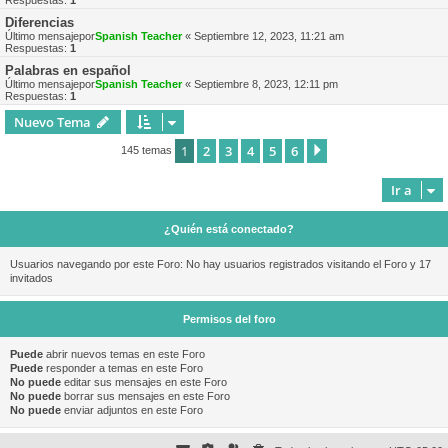
Respuestas:
1
Diferencias
Último mensajepor
Spanish Teacher
«
Septiembre 12, 2023, 11:21 am
Respuestas:
1
Palabras en español
Último mensajepor
Spanish Teacher
«
Septiembre 8, 2023, 12:11 pm
Respuestas:
1
Nuevo Tema
1
2
3
4
5
6
Siguiente
145 temas
Ir a
¿Quién está conectado?
Usuarios navegando por este Foro: No hay usuarios registrados visitando el Foro y 17
invitados
Permisos del foro
Puede
abrir nuevos temas en este Foro
Puede
responder a temas en este Foro
No puede
editar sus mensajes en este Foro
No puede
borrar sus mensajes en este Foro
No puede
enviar adjuntos en este Foro