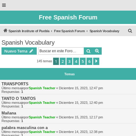
Free Spanish Forum
B
Spanish Institute of Puebla
Free Spanish Forum
Spanish Vocabulary
u
Spanish Vocabulary
s
Buscar
Búsqueda avanzad
Nuevo Tema
c
a
1
2
3
4
5
6
Siguiente
145 temas
r
Temas
TRANSPORTS
Último mensajepor
Spanish Teacher
«
Diciembre 15, 2023, 12:47 pm
Respuestas:
1
TANTO O TANTOS
Último mensajepor
Spanish Teacher
«
Diciembre 15, 2023, 12:40 pm
Respuestas:
1
Mañana
Último mensajepor
Spanish Teacher
«
Diciembre 15, 2023, 12:17 pm
Respuestas:
1
palabra masculina con a
Último mensajepor
Spanish Teacher
«
Diciembre 14, 2023, 12:38 pm
Respuestas:
1