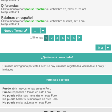
Respuestas:
1
Diferencias
Último mensajepor
Spanish Teacher
«
Septiembre 12, 2023, 11:21 am
Respuestas:
1
Palabras en español
Último mensajepor
Spanish Teacher
«
Septiembre 8, 2023, 12:11 pm
Respuestas:
1
Nuevo Tema
1
2
3
4
5
6
Siguiente
145 temas
Ir a
¿Quién está conectado?
Usuarios navegando por este Foro: No hay usuarios registrados visitando el Foro y 8
invitados
Permisos del foro
Puede
abrir nuevos temas en este Foro
Puede
responder a temas en este Foro
No puede
editar sus mensajes en este Foro
No puede
borrar sus mensajes en este Foro
No puede
enviar adjuntos en este Foro