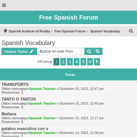
Free Spanish Forum
B
Spanish Institute of Puebla
Free Spanish Forum
Spanish Vocabulary
u
Spanish Vocabulary
s
Buscar
Búsqueda avanzad
Nuevo Tema
c
a
1
2
3
4
5
6
Siguiente
145 temas
r
Temas
TRANSPORTS
Último mensajepor
Spanish Teacher
«
Diciembre 15, 2023, 12:47 pm
Respuestas:
1
TANTO O TANTOS
Último mensajepor
Spanish Teacher
«
Diciembre 15, 2023, 12:40 pm
Respuestas:
1
Mañana
Último mensajepor
Spanish Teacher
«
Diciembre 15, 2023, 12:17 pm
Respuestas:
1
palabra masculina con a
Último mensajepor
Spanish Teacher
«
Diciembre 14, 2023, 12:38 pm
Respuestas:
1