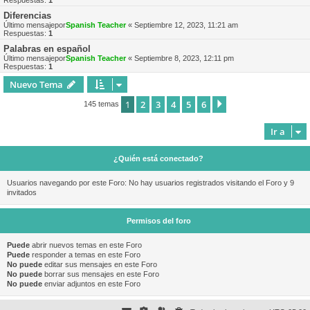
Respuestas:
1
Diferencias
Último mensajepor
Spanish Teacher
«
Septiembre 12, 2023, 11:21 am
Respuestas:
1
Palabras en español
Último mensajepor
Spanish Teacher
«
Septiembre 8, 2023, 12:11 pm
Respuestas:
1
Nuevo Tema
1
2
3
4
5
6
Siguiente
145 temas
Ir a
¿Quién está conectado?
Usuarios navegando por este Foro: No hay usuarios registrados visitando el Foro y 9
invitados
Permisos del foro
Puede
abrir nuevos temas en este Foro
Puede
responder a temas en este Foro
No puede
editar sus mensajes en este Foro
No puede
borrar sus mensajes en este Foro
No puede
enviar adjuntos en este Foro