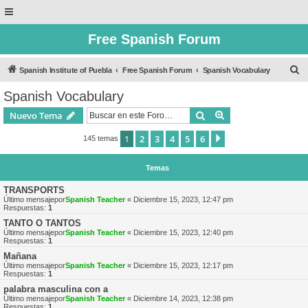
Free Spanish Forum
B
Spanish Institute of Puebla
Free Spanish Forum
Spanish Vocabulary
u
Spanish Vocabulary
s
Buscar
Búsqueda avanzad
Nuevo Tema
c
a
1
2
3
4
5
6
Siguiente
145 temas
r
Temas
TRANSPORTS
Último mensajepor
Spanish Teacher
«
Diciembre 15, 2023, 12:47 pm
Respuestas:
1
TANTO O TANTOS
Último mensajepor
Spanish Teacher
«
Diciembre 15, 2023, 12:40 pm
Respuestas:
1
Mañana
Último mensajepor
Spanish Teacher
«
Diciembre 15, 2023, 12:17 pm
Respuestas:
1
palabra masculina con a
Último mensajepor
Spanish Teacher
«
Diciembre 14, 2023, 12:38 pm
Respuestas:
1