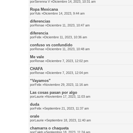
por
Serenna V
»Diciembre 14, 2023, 10:31 am
Ropa Mexicana
por
Yuls
»Diciembre 14, 2023, 9:44 am
diferencias
por
Renae
»Diciembre 11, 2023, 10:47 am
diferencia
por
Felix
»Diciembre 11, 2023, 10:36 am
confuso vs confundido
por
Renae
»Diciembre 11, 2023, 10:48 am
Me vale
por
Renae
»Diciembre 7, 2023, 12:02 pm
CHAFA
por
Renae
»Diciembre 7, 2023, 12:04 pm
“Vayamos”
por
Felix
»Noviembre 29, 2023, 11:16 am
Las cosas pasan por algo
por
Laurie
»Noviembre 17, 2023, 11:03 am
duda
por
Felix
»Septiembre 21, 2023, 11:37 am
orale
por
Laurie
»Septiembre 18, 2023, 11:40 am
chamarra o chaqueta
por
Caleb
»Septiembre 18, 2023, 11:24 am