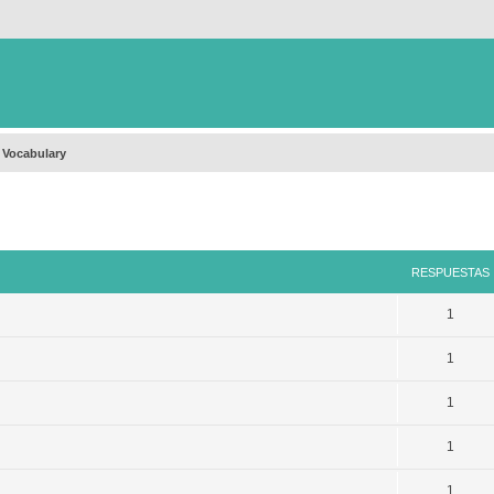
 Vocabulary
queda avanzada
RESPUESTAS
1
1
1
1
1