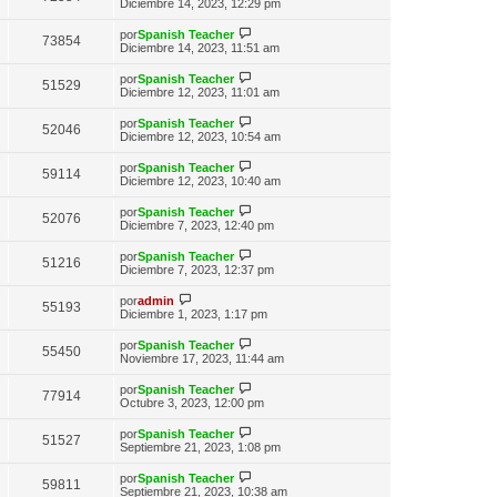
n
e
Diciembre 14, 2023, 12:29 pm
o
e
t
s
r
m
i
a
ú
e
V
por
Spanish Teacher
m
73854
j
l
n
e
Diciembre 14, 2023, 11:51 am
o
e
t
s
r
m
i
a
ú
e
V
por
Spanish Teacher
m
51529
j
l
n
e
Diciembre 12, 2023, 11:01 am
o
e
t
s
r
m
i
a
ú
e
V
por
Spanish Teacher
m
52046
j
l
n
e
Diciembre 12, 2023, 10:54 am
o
e
t
s
r
m
i
a
ú
e
V
por
Spanish Teacher
m
59114
j
l
n
e
Diciembre 12, 2023, 10:40 am
o
e
t
s
r
m
i
a
ú
e
V
por
Spanish Teacher
m
52076
j
l
n
e
Diciembre 7, 2023, 12:40 pm
o
e
t
s
r
m
i
a
ú
e
V
por
Spanish Teacher
m
51216
j
l
n
e
Diciembre 7, 2023, 12:37 pm
o
e
t
s
r
m
i
a
ú
V
e
por
admin
m
55193
j
l
e
n
Diciembre 1, 2023, 1:17 pm
o
e
t
r
s
m
i
ú
a
e
V
por
Spanish Teacher
m
55450
l
j
n
e
Noviembre 17, 2023, 11:44 am
o
t
e
s
r
m
i
a
ú
e
V
por
Spanish Teacher
m
77914
j
l
n
e
Octubre 3, 2023, 12:00 pm
o
e
t
s
r
m
i
a
ú
e
V
por
Spanish Teacher
m
51527
j
l
n
e
Septiembre 21, 2023, 1:08 pm
o
e
t
s
r
m
i
a
ú
e
V
por
Spanish Teacher
m
59811
j
l
n
e
Septiembre 21, 2023, 10:38 am
o