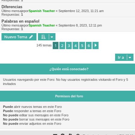
Respuestas:
1
Diferencias
Último mensajepor
Spanish Teacher
«
Septiembre 12, 2023, 11:21 am
Respuestas:
1
Palabras en español
Último mensajepor
Spanish Teacher
«
Septiembre 8, 2023, 12:11 pm
Respuestas:
1
Nuevo Tema
1
2
3
4
5
6
Siguiente
145 temas
Ir a
¿Quién está conectado?
Usuarios navegando por este Foro: No hay usuarios registrados visitando el Foro y 5
invitados
Permisos del foro
Puede
abrir nuevos temas en este Foro
Puede
responder a temas en este Foro
No puede
editar sus mensajes en este Foro
No puede
borrar sus mensajes en este Foro
No puede
enviar adjuntos en este Foro