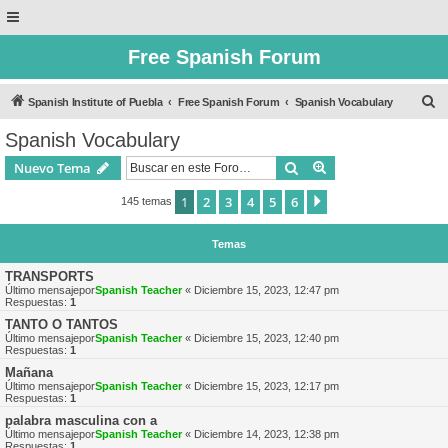
Free Spanish Forum
B
Spanish Institute of Puebla
Free Spanish Forum
Spanish Vocabulary
u
Spanish Vocabulary
s
Buscar
Búsqueda avanzad
Nuevo Tema
c
a
1
2
3
4
5
6
Siguiente
145 temas
r
Temas
TRANSPORTS
Último mensajepor
Spanish Teacher
«
Diciembre 15, 2023, 12:47 pm
Respuestas:
1
TANTO O TANTOS
Último mensajepor
Spanish Teacher
«
Diciembre 15, 2023, 12:40 pm
Respuestas:
1
Mañana
Último mensajepor
Spanish Teacher
«
Diciembre 15, 2023, 12:17 pm
Respuestas:
1
palabra masculina con a
Último mensajepor
Spanish Teacher
«
Diciembre 14, 2023, 12:38 pm
Respuestas:
1