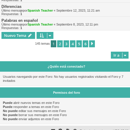
Respuestas:
1
Diferencias
Último mensajepor
Spanish Teacher
«
Septiembre 12, 2023, 11:21 am
Respuestas:
1
Palabras en español
Último mensajepor
Spanish Teacher
«
Septiembre 8, 2023, 12:11 pm
Respuestas:
1
Nuevo Tema
1
2
3
4
5
6
Siguiente
145 temas
Ir a
¿Quién está conectado?
Usuarios navegando por este Foro: No hay usuarios registrados visitando el Foro y 7
invitados
Permisos del foro
Puede
abrir nuevos temas en este Foro
Puede
responder a temas en este Foro
No puede
editar sus mensajes en este Foro
No puede
borrar sus mensajes en este Foro
No puede
enviar adjuntos en este Foro