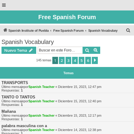
Free Spanish Forum
B
Spanish Institute of Puebla
Free Spanish Forum
Spanish Vocabulary
u
Spanish Vocabulary
s
Buscar
Búsqueda avanzad
Nuevo Tema
c
a
1
2
3
4
5
6
Siguiente
145 temas
r
Temas
TRANSPORTS
Último mensajepor
Spanish Teacher
«
Diciembre 15, 2023, 12:47 pm
Respuestas:
1
TANTO O TANTOS
Último mensajepor
Spanish Teacher
«
Diciembre 15, 2023, 12:40 pm
Respuestas:
1
Mañana
Último mensajepor
Spanish Teacher
«
Diciembre 15, 2023, 12:17 pm
Respuestas:
1
palabra masculina con a
Último mensajepor
Spanish Teacher
«
Diciembre 14, 2023, 12:38 pm
Respuestas:
1