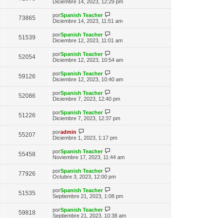
n
e
Diciembre 14, 2023, 12:29 pm
o
e
t
s
r
m
i
a
ú
e
V
por
Spanish Teacher
m
73865
j
l
n
e
Diciembre 14, 2023, 11:51 am
o
e
t
s
r
m
i
a
ú
e
V
por
Spanish Teacher
m
51539
j
l
n
e
Diciembre 12, 2023, 11:01 am
o
e
t
s
r
m
i
a
ú
e
V
por
Spanish Teacher
m
52054
j
l
n
e
Diciembre 12, 2023, 10:54 am
o
e
t
s
r
m
i
a
ú
e
V
por
Spanish Teacher
m
59126
j
l
n
e
Diciembre 12, 2023, 10:40 am
o
e
t
s
r
m
i
a
ú
e
V
por
Spanish Teacher
m
52086
j
l
n
e
Diciembre 7, 2023, 12:40 pm
o
e
t
s
r
m
i
a
ú
e
V
por
Spanish Teacher
m
51226
j
l
n
e
Diciembre 7, 2023, 12:37 pm
o
e
t
s
r
m
i
a
ú
V
e
por
admin
m
55207
j
l
e
n
Diciembre 1, 2023, 1:17 pm
o
e
t
r
s
m
i
ú
a
e
V
por
Spanish Teacher
m
55458
l
j
n
e
Noviembre 17, 2023, 11:44 am
o
t
e
s
r
m
i
a
ú
e
V
por
Spanish Teacher
m
77926
j
l
n
e
Octubre 3, 2023, 12:00 pm
o
e
t
s
r
m
i
a
ú
e
V
por
Spanish Teacher
m
51535
j
l
n
e
Septiembre 21, 2023, 1:08 pm
o
e
t
s
r
m
i
a
ú
e
V
por
Spanish Teacher
m
59818
j
l
n
e
Septiembre 21, 2023, 10:38 am
o