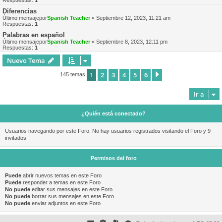
Respuestas:
1
Diferencias
Último mensajepor
Spanish Teacher
«
Septiembre 12, 2023, 11:21 am
Respuestas:
1
Palabras en español
Último mensajepor
Spanish Teacher
«
Septiembre 8, 2023, 12:11 pm
Respuestas:
1
Nuevo Tema
1
2
3
4
5
6
Siguiente
145 temas
Ir a
¿Quién está conectado?
Usuarios navegando por este Foro: No hay usuarios registrados visitando el Foro y 9
invitados
Permisos del foro
Puede
abrir nuevos temas en este Foro
Puede
responder a temas en este Foro
No puede
editar sus mensajes en este Foro
No puede
borrar sus mensajes en este Foro
No puede
enviar adjuntos en este Foro