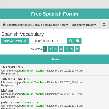
Free Spanish Forum
B
Spanish Institute of Puebla
Free Spanish Forum
Spanish Vocabulary
u
Spanish Vocabulary
s
Buscar
Búsqueda avanzad
Nuevo Tema
c
a
1
2
3
4
5
6
Siguiente
145 temas
r
Temas
TRANSPORTS
Último mensajepor
Spanish Teacher
«
Diciembre 15, 2023, 12:47 pm
Respuestas:
1
TANTO O TANTOS
Último mensajepor
Spanish Teacher
«
Diciembre 15, 2023, 12:40 pm
Respuestas:
1
Mañana
Último mensajepor
Spanish Teacher
«
Diciembre 15, 2023, 12:17 pm
Respuestas:
1
palabra masculina con a
Último mensajepor
Spanish Teacher
«
Diciembre 14, 2023, 12:38 pm
Respuestas:
1