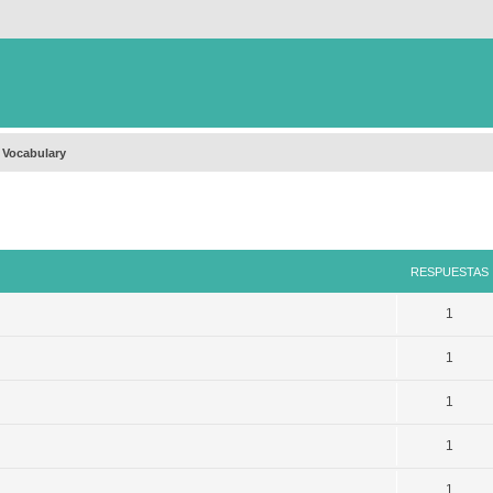
 Vocabulary
queda avanzada
RESPUESTAS
1
1
1
1
1