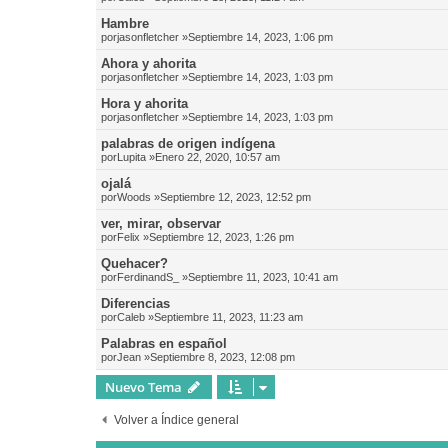
Hambre
por
jasonfletcher
»Septiembre 14, 2023, 1:06 pm
Ahora y ahorita
por
jasonfletcher
»Septiembre 14, 2023, 1:03 pm
Hora y ahorita
por
jasonfletcher
»Septiembre 14, 2023, 1:03 pm
palabras de origen indígena
por
Lupita
»Enero 22, 2020, 10:57 am
ojalá
por
Woods
»Septiembre 12, 2023, 12:52 pm
ver, mirar, observar
por
Felix
»Septiembre 12, 2023, 1:26 pm
Quehacer?
por
FerdinandS_
»Septiembre 11, 2023, 10:41 am
Diferencias
por
Caleb
»Septiembre 11, 2023, 11:23 am
Palabras en español
por
Jean
»Septiembre 8, 2023, 12:08 pm
Nuevo Tema
Volver a Índice general