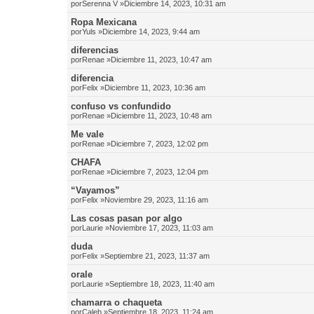
por
Serenna V
»Diciembre 14, 2023, 10:31 am
Ropa Mexicana
por
Yuls
»Diciembre 14, 2023, 9:44 am
diferencias
por
Renae
»Diciembre 11, 2023, 10:47 am
diferencia
por
Felix
»Diciembre 11, 2023, 10:36 am
confuso vs confundido
por
Renae
»Diciembre 11, 2023, 10:48 am
Me vale
por
Renae
»Diciembre 7, 2023, 12:02 pm
CHAFA
por
Renae
»Diciembre 7, 2023, 12:04 pm
“Vayamos”
por
Felix
»Noviembre 29, 2023, 11:16 am
Las cosas pasan por algo
por
Laurie
»Noviembre 17, 2023, 11:03 am
duda
por
Felix
»Septiembre 21, 2023, 11:37 am
orale
por
Laurie
»Septiembre 18, 2023, 11:40 am
chamarra o chaqueta
por
Caleb
»Septiembre 18, 2023, 11:24 am