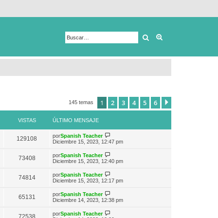
Buscar
Búsqueda avanza
1
2
3
4
5
6
Siguiente
145 temas
VISTAS
ÚLTIMO MENSAJE
V
por
Spanish Teacher
129108
e
Diciembre 15, 2023, 12:47 pm
r
ú
V
por
Spanish Teacher
73408
l
e
Diciembre 15, 2023, 12:40 pm
t
r
i
ú
V
por
Spanish Teacher
m
74814
l
e
Diciembre 15, 2023, 12:17 pm
o
t
r
m
i
ú
e
V
por
Spanish Teacher
m
65131
l
n
e
Diciembre 14, 2023, 12:38 pm
o
t
s
r
m
i
a
ú
e
V
por
Spanish Teacher
m
72538
j
l