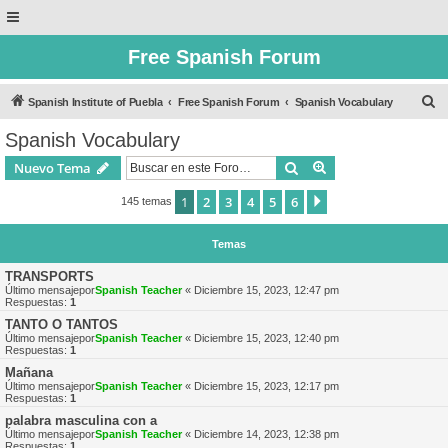
Free Spanish Forum
B
Spanish Institute of Puebla
Free Spanish Forum
Spanish Vocabulary
u
Spanish Vocabulary
s
Buscar
Búsqueda avanzad
Nuevo Tema
c
a
1
2
3
4
5
6
Siguiente
145 temas
r
Temas
TRANSPORTS
Último mensajepor
Spanish Teacher
«
Diciembre 15, 2023, 12:47 pm
Respuestas:
1
TANTO O TANTOS
Último mensajepor
Spanish Teacher
«
Diciembre 15, 2023, 12:40 pm
Respuestas:
1
Mañana
Último mensajepor
Spanish Teacher
«
Diciembre 15, 2023, 12:17 pm
Respuestas:
1
palabra masculina con a
Último mensajepor
Spanish Teacher
«
Diciembre 14, 2023, 12:38 pm
Respuestas:
1