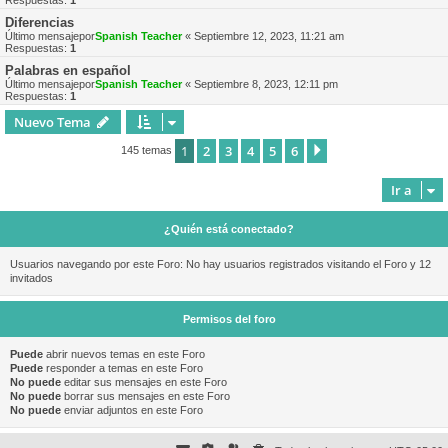
Respuestas:
1
Diferencias
Último mensajepor
Spanish Teacher
«
Septiembre 12, 2023, 11:21 am
Respuestas:
1
Palabras en español
Último mensajepor
Spanish Teacher
«
Septiembre 8, 2023, 12:11 pm
Respuestas:
1
Nuevo Tema
1
2
3
4
5
6
Siguiente
145 temas
Ir a
¿Quién está conectado?
Usuarios navegando por este Foro: No hay usuarios registrados visitando el Foro y 12
invitados
Permisos del foro
Puede
abrir nuevos temas en este Foro
Puede
responder a temas en este Foro
No puede
editar sus mensajes en este Foro
No puede
borrar sus mensajes en este Foro
No puede
enviar adjuntos en este Foro