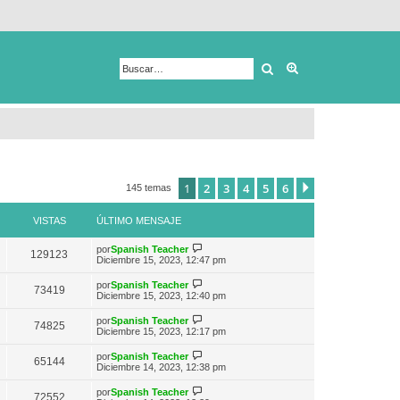
Buscar
Búsqueda avanza
1
2
3
4
5
6
Siguiente
145 temas
VISTAS
ÚLTIMO MENSAJE
V
por
Spanish Teacher
129123
e
Diciembre 15, 2023, 12:47 pm
r
ú
V
por
Spanish Teacher
73419
l
e
Diciembre 15, 2023, 12:40 pm
t
r
i
ú
V
por
Spanish Teacher
m
74825
l
e
Diciembre 15, 2023, 12:17 pm
o
t
r
m
i
ú
e
V
por
Spanish Teacher
m
65144
l
n
e
Diciembre 14, 2023, 12:38 pm
o
t
s
r
m
i
a
ú
e
V
por
Spanish Teacher
m
72552
j
l