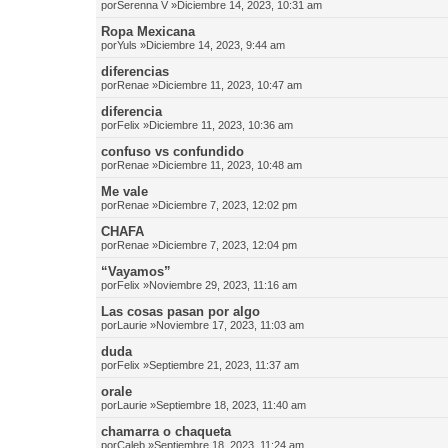
por
Serenna V
»Diciembre 14, 2023, 10:31 am
Ropa Mexicana
por
Yuls
»Diciembre 14, 2023, 9:44 am
diferencias
por
Renae
»Diciembre 11, 2023, 10:47 am
diferencia
por
Felix
»Diciembre 11, 2023, 10:36 am
confuso vs confundido
por
Renae
»Diciembre 11, 2023, 10:48 am
Me vale
por
Renae
»Diciembre 7, 2023, 12:02 pm
CHAFA
por
Renae
»Diciembre 7, 2023, 12:04 pm
“Vayamos”
por
Felix
»Noviembre 29, 2023, 11:16 am
Las cosas pasan por algo
por
Laurie
»Noviembre 17, 2023, 11:03 am
duda
por
Felix
»Septiembre 21, 2023, 11:37 am
orale
por
Laurie
»Septiembre 18, 2023, 11:40 am
chamarra o chaqueta
por
Caleb
»Septiembre 18, 2023, 11:24 am