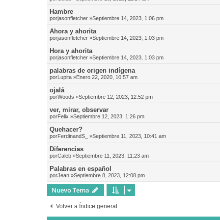
Hambre
por
jasonfletcher
»Septiembre 14, 2023, 1:06 pm
Ahora y ahorita
por
jasonfletcher
»Septiembre 14, 2023, 1:03 pm
Hora y ahorita
por
jasonfletcher
»Septiembre 14, 2023, 1:03 pm
palabras de origen indígena
por
Lupita
»Enero 22, 2020, 10:57 am
ojalá
por
Woods
»Septiembre 12, 2023, 12:52 pm
ver, mirar, observar
por
Felix
»Septiembre 12, 2023, 1:26 pm
Quehacer?
por
FerdinandS_
»Septiembre 11, 2023, 10:41 am
Diferencias
por
Caleb
»Septiembre 11, 2023, 11:23 am
Palabras en español
por
Jean
»Septiembre 8, 2023, 12:08 pm
Nuevo Tema
Volver a Índice general