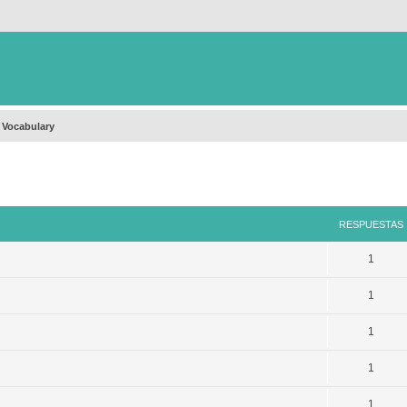
 Vocabulary
queda avanzada
RESPUESTAS
1
1
1
1
1