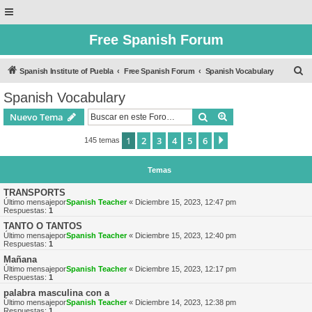
Free Spanish Forum
B
Spanish Institute of Puebla
Free Spanish Forum
Spanish Vocabulary
u
Spanish Vocabulary
s
Buscar
Búsqueda avanzad
Nuevo Tema
c
a
1
2
3
4
5
6
Siguiente
145 temas
r
Temas
TRANSPORTS
Último mensajepor
Spanish Teacher
«
Diciembre 15, 2023, 12:47 pm
Respuestas:
1
TANTO O TANTOS
Último mensajepor
Spanish Teacher
«
Diciembre 15, 2023, 12:40 pm
Respuestas:
1
Mañana
Último mensajepor
Spanish Teacher
«
Diciembre 15, 2023, 12:17 pm
Respuestas:
1
palabra masculina con a
Último mensajepor
Spanish Teacher
«
Diciembre 14, 2023, 12:38 pm
Respuestas:
1