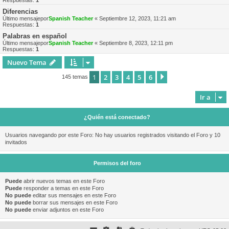
Respuestas:
1
Diferencias
Último mensajepor
Spanish Teacher
«
Septiembre 12, 2023, 11:21 am
Respuestas:
1
Palabras en español
Último mensajepor
Spanish Teacher
«
Septiembre 8, 2023, 12:11 pm
Respuestas:
1
Nuevo Tema
1
2
3
4
5
6
Siguiente
145 temas
Ir a
¿Quién está conectado?
Usuarios navegando por este Foro: No hay usuarios registrados visitando el Foro y 10
invitados
Permisos del foro
Puede
abrir nuevos temas en este Foro
Puede
responder a temas en este Foro
No puede
editar sus mensajes en este Foro
No puede
borrar sus mensajes en este Foro
No puede
enviar adjuntos en este Foro