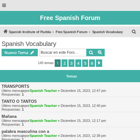
Free Spanish Forum
B
Spanish Institute of Puebla
Free Spanish Forum
Spanish Vocabulary
u
Spanish Vocabulary
s
Buscar
Búsqueda avanzad
Nuevo Tema
c
a
1
2
3
4
5
6
Siguiente
145 temas
r
Temas
TRANSPORTS
Último mensajepor
Spanish Teacher
«
Diciembre 15, 2023, 12:47 pm
Respuestas:
1
TANTO O TANTOS
Último mensajepor
Spanish Teacher
«
Diciembre 15, 2023, 12:40 pm
Respuestas:
1
Mañana
Último mensajepor
Spanish Teacher
«
Diciembre 15, 2023, 12:17 pm
Respuestas:
1
palabra masculina con a
Último mensajepor
Spanish Teacher
«
Diciembre 14, 2023, 12:38 pm
Respuestas:
1