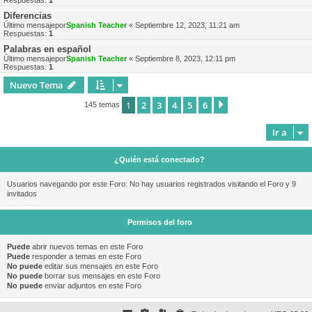
Respuestas:
1
Diferencias
Último mensajepor
Spanish Teacher
«
Septiembre 12, 2023, 11:21 am
Respuestas:
1
Palabras en español
Último mensajepor
Spanish Teacher
«
Septiembre 8, 2023, 12:11 pm
Respuestas:
1
Nuevo Tema
1
2
3
4
5
6
Siguiente
145 temas
Ir a
¿Quién está conectado?
Usuarios navegando por este Foro: No hay usuarios registrados visitando el Foro y 9
invitados
Permisos del foro
Puede
abrir nuevos temas en este Foro
Puede
responder a temas en este Foro
No puede
editar sus mensajes en este Foro
No puede
borrar sus mensajes en este Foro
No puede
enviar adjuntos en este Foro