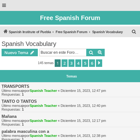
Free Spanish Forum
B
Spanish Institute of Puebla
Free Spanish Forum
Spanish Vocabulary
u
Spanish Vocabulary
s
Buscar
Búsqueda avanzad
Nuevo Tema
c
a
1
2
3
4
5
6
Siguiente
145 temas
r
Temas
TRANSPORTS
Último mensajepor
Spanish Teacher
«
Diciembre 15, 2023, 12:47 pm
Respuestas:
1
TANTO O TANTOS
Último mensajepor
Spanish Teacher
«
Diciembre 15, 2023, 12:40 pm
Respuestas:
1
Mañana
Último mensajepor
Spanish Teacher
«
Diciembre 15, 2023, 12:17 pm
Respuestas:
1
palabra masculina con a
Último mensajepor
Spanish Teacher
«
Diciembre 14, 2023, 12:38 pm
Respuestas:
1