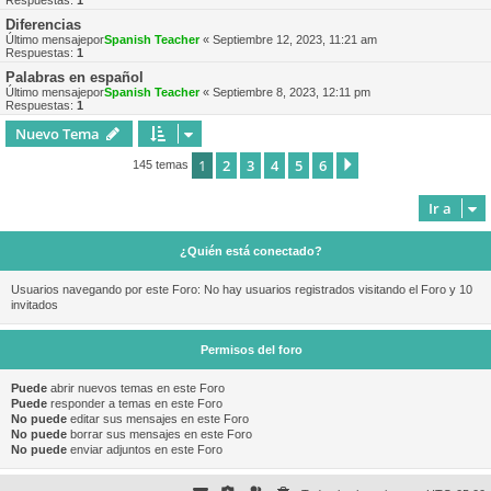
Respuestas:
1
Diferencias
Último mensajepor
Spanish Teacher
«
Septiembre 12, 2023, 11:21 am
Respuestas:
1
Palabras en español
Último mensajepor
Spanish Teacher
«
Septiembre 8, 2023, 12:11 pm
Respuestas:
1
Nuevo Tema
1
2
3
4
5
6
Siguiente
145 temas
Ir a
¿Quién está conectado?
Usuarios navegando por este Foro: No hay usuarios registrados visitando el Foro y 10
invitados
Permisos del foro
Puede
abrir nuevos temas en este Foro
Puede
responder a temas en este Foro
No puede
editar sus mensajes en este Foro
No puede
borrar sus mensajes en este Foro
No puede
enviar adjuntos en este Foro