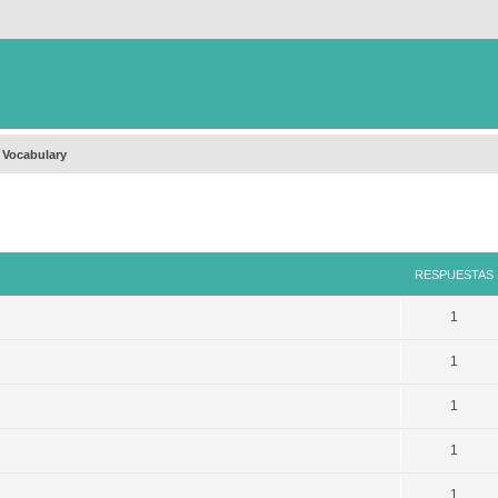
 Vocabulary
queda avanzada
RESPUESTAS
1
1
1
1
1