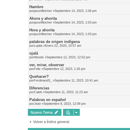
Hambre
por
jasonfletcher
»Septiembre 14, 2023, 1:06 pm
Ahora y ahorita
por
jasonfletcher
»Septiembre 14, 2023, 1:03 pm
Hora y ahorita
por
jasonfletcher
»Septiembre 14, 2023, 1:03 pm
palabras de origen indígena
por
Lupita
»Enero 22, 2020, 10:57 am
ojalá
por
Woods
»Septiembre 12, 2023, 12:52 pm
ver, mirar, observar
por
Felix
»Septiembre 12, 2023, 1:26 pm
Quehacer?
por
FerdinandS_
»Septiembre 11, 2023, 10:41 am
Diferencias
por
Caleb
»Septiembre 11, 2023, 11:23 am
Palabras en español
por
Jean
»Septiembre 8, 2023, 12:08 pm
Nuevo Tema
Volver a Índice general