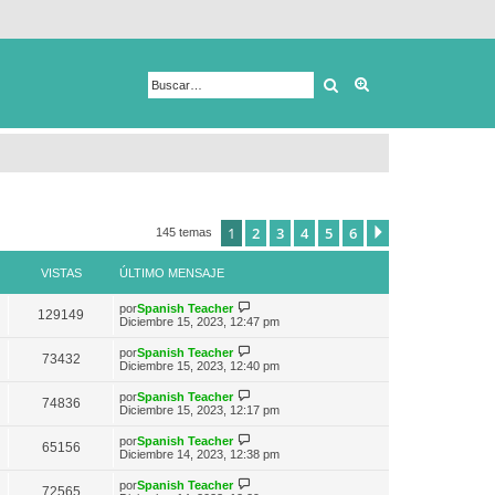
Buscar
Búsqueda avanza
1
2
3
4
5
6
Siguiente
145 temas
VISTAS
ÚLTIMO MENSAJE
V
por
Spanish Teacher
129149
e
Diciembre 15, 2023, 12:47 pm
r
ú
V
por
Spanish Teacher
73432
l
e
Diciembre 15, 2023, 12:40 pm
t
r
i
ú
V
por
Spanish Teacher
m
74836
l
e
Diciembre 15, 2023, 12:17 pm
o
t
r
m
i
ú
e
V
por
Spanish Teacher
m
65156
l
n
e
Diciembre 14, 2023, 12:38 pm
o
t
s
r
m
i
a
ú
e
V
por
Spanish Teacher
m
72565
j
l