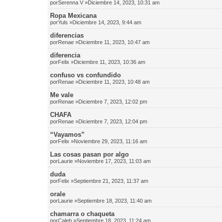
por
Serenna V
»Diciembre 14, 2023, 10:31 am
Ropa Mexicana
por
Yuls
»Diciembre 14, 2023, 9:44 am
diferencias
por
Renae
»Diciembre 11, 2023, 10:47 am
diferencia
por
Felix
»Diciembre 11, 2023, 10:36 am
confuso vs confundido
por
Renae
»Diciembre 11, 2023, 10:48 am
Me vale
por
Renae
»Diciembre 7, 2023, 12:02 pm
CHAFA
por
Renae
»Diciembre 7, 2023, 12:04 pm
“Vayamos”
por
Felix
»Noviembre 29, 2023, 11:16 am
Las cosas pasan por algo
por
Laurie
»Noviembre 17, 2023, 11:03 am
duda
por
Felix
»Septiembre 21, 2023, 11:37 am
orale
por
Laurie
»Septiembre 18, 2023, 11:40 am
chamarra o chaqueta
por
Caleb
»Septiembre 18, 2023, 11:24 am