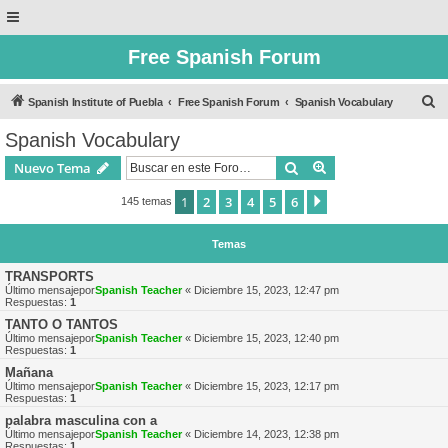
Free Spanish Forum
B
Spanish Institute of Puebla
Free Spanish Forum
Spanish Vocabulary
u
Spanish Vocabulary
s
Buscar
Búsqueda avanzad
Nuevo Tema
c
a
1
2
3
4
5
6
Siguiente
145 temas
r
Temas
TRANSPORTS
Último mensajepor
Spanish Teacher
«
Diciembre 15, 2023, 12:47 pm
Respuestas:
1
TANTO O TANTOS
Último mensajepor
Spanish Teacher
«
Diciembre 15, 2023, 12:40 pm
Respuestas:
1
Mañana
Último mensajepor
Spanish Teacher
«
Diciembre 15, 2023, 12:17 pm
Respuestas:
1
palabra masculina con a
Último mensajepor
Spanish Teacher
«
Diciembre 14, 2023, 12:38 pm
Respuestas:
1