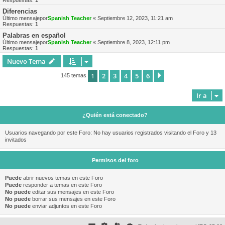
Respuestas:
1
Diferencias
Último mensajepor
Spanish Teacher
«
Septiembre 12, 2023, 11:21 am
Respuestas:
1
Palabras en español
Último mensajepor
Spanish Teacher
«
Septiembre 8, 2023, 12:11 pm
Respuestas:
1
Nuevo Tema
1
2
3
4
5
6
Siguiente
145 temas
Ir a
¿Quién está conectado?
Usuarios navegando por este Foro: No hay usuarios registrados visitando el Foro y 13
invitados
Permisos del foro
Puede
abrir nuevos temas en este Foro
Puede
responder a temas en este Foro
No puede
editar sus mensajes en este Foro
No puede
borrar sus mensajes en este Foro
No puede
enviar adjuntos en este Foro