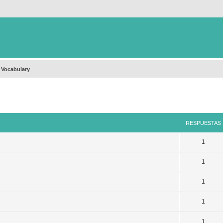
 Vocabulary
queda avanzada
RESPUESTAS
1
1
1
1
1