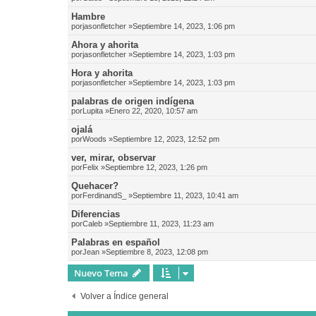
Hambre
por
jasonfletcher
»Septiembre 14, 2023, 1:06 pm
Ahora y ahorita
por
jasonfletcher
»Septiembre 14, 2023, 1:03 pm
Hora y ahorita
por
jasonfletcher
»Septiembre 14, 2023, 1:03 pm
palabras de origen indígena
por
Lupita
»Enero 22, 2020, 10:57 am
ojalá
por
Woods
»Septiembre 12, 2023, 12:52 pm
ver, mirar, observar
por
Felix
»Septiembre 12, 2023, 1:26 pm
Quehacer?
por
FerdinandS_
»Septiembre 11, 2023, 10:41 am
Diferencias
por
Caleb
»Septiembre 11, 2023, 11:23 am
Palabras en español
por
Jean
»Septiembre 8, 2023, 12:08 pm
Nuevo Tema
Volver a Índice general