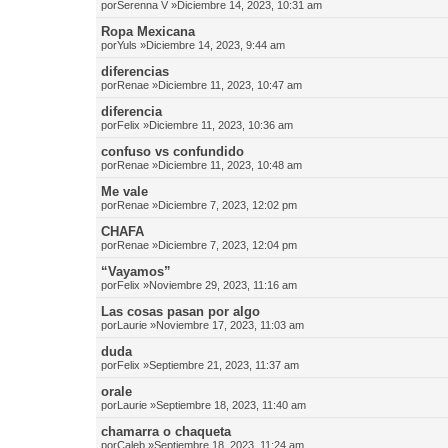
por
Serenna V
»Diciembre 14, 2023, 10:31 am
Ropa Mexicana
por
Yuls
»Diciembre 14, 2023, 9:44 am
diferencias
por
Renae
»Diciembre 11, 2023, 10:47 am
diferencia
por
Felix
»Diciembre 11, 2023, 10:36 am
confuso vs confundido
por
Renae
»Diciembre 11, 2023, 10:48 am
Me vale
por
Renae
»Diciembre 7, 2023, 12:02 pm
CHAFA
por
Renae
»Diciembre 7, 2023, 12:04 pm
“Vayamos”
por
Felix
»Noviembre 29, 2023, 11:16 am
Las cosas pasan por algo
por
Laurie
»Noviembre 17, 2023, 11:03 am
duda
por
Felix
»Septiembre 21, 2023, 11:37 am
orale
por
Laurie
»Septiembre 18, 2023, 11:40 am
chamarra o chaqueta
por
Caleb
»Septiembre 18, 2023, 11:24 am