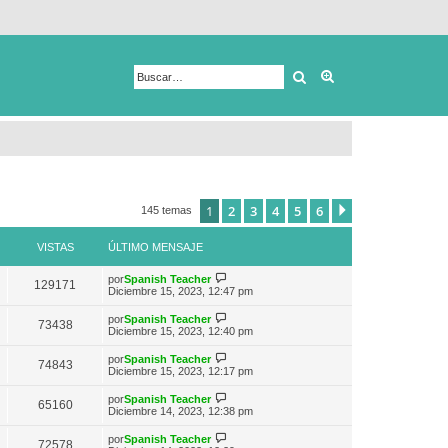
Buscar
Búsqueda avanza
1
2
3
4
5
6
Siguiente
145 temas
VISTAS
ÚLTIMO MENSAJE
V
por
Spanish Teacher
129171
e
Diciembre 15, 2023, 12:47 pm
r
ú
V
por
Spanish Teacher
73438
l
e
Diciembre 15, 2023, 12:40 pm
t
r
i
ú
V
por
Spanish Teacher
m
74843
l
e
Diciembre 15, 2023, 12:17 pm
o
t
r
m
i
ú
e
V
por
Spanish Teacher
m
65160
l
n
e
Diciembre 14, 2023, 12:38 pm
o
t
s
r
m
i
a
ú
e
V
por
Spanish Teacher
m
72578
j
l