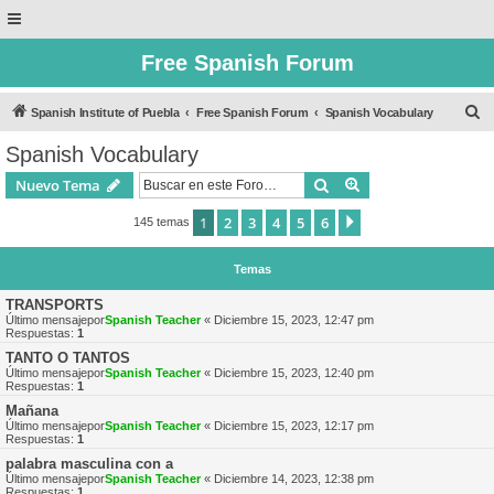
Free Spanish Forum
B
Spanish Institute of Puebla
Free Spanish Forum
Spanish Vocabulary
u
Spanish Vocabulary
s
Buscar
Búsqueda avanzad
Nuevo Tema
c
a
1
2
3
4
5
6
Siguiente
145 temas
r
Temas
TRANSPORTS
Último mensajepor
Spanish Teacher
«
Diciembre 15, 2023, 12:47 pm
Respuestas:
1
TANTO O TANTOS
Último mensajepor
Spanish Teacher
«
Diciembre 15, 2023, 12:40 pm
Respuestas:
1
Mañana
Último mensajepor
Spanish Teacher
«
Diciembre 15, 2023, 12:17 pm
Respuestas:
1
palabra masculina con a
Último mensajepor
Spanish Teacher
«
Diciembre 14, 2023, 12:38 pm
Respuestas:
1