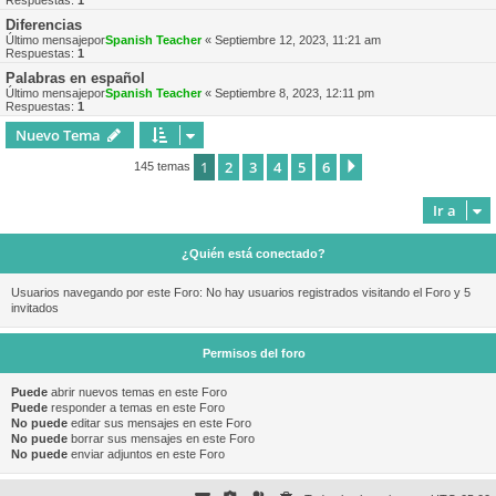
Respuestas:
1
Diferencias
Último mensajepor
Spanish Teacher
«
Septiembre 12, 2023, 11:21 am
Respuestas:
1
Palabras en español
Último mensajepor
Spanish Teacher
«
Septiembre 8, 2023, 12:11 pm
Respuestas:
1
Nuevo Tema
1
2
3
4
5
6
Siguiente
145 temas
Ir a
¿Quién está conectado?
Usuarios navegando por este Foro: No hay usuarios registrados visitando el Foro y 5
invitados
Permisos del foro
Puede
abrir nuevos temas en este Foro
Puede
responder a temas en este Foro
No puede
editar sus mensajes en este Foro
No puede
borrar sus mensajes en este Foro
No puede
enviar adjuntos en este Foro