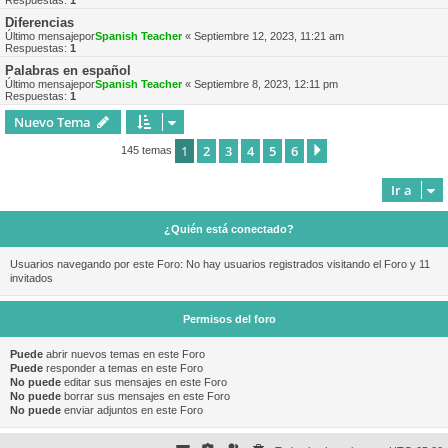
Respuestas:
1
Diferencias
Último mensajepor
Spanish Teacher
«
Septiembre 12, 2023, 11:21 am
Respuestas:
1
Palabras en español
Último mensajepor
Spanish Teacher
«
Septiembre 8, 2023, 12:11 pm
Respuestas:
1
Nuevo Tema
1
2
3
4
5
6
Siguiente
145 temas
Ir a
¿Quién está conectado?
Usuarios navegando por este Foro: No hay usuarios registrados visitando el Foro y 11
invitados
Permisos del foro
Puede
abrir nuevos temas en este Foro
Puede
responder a temas en este Foro
No puede
editar sus mensajes en este Foro
No puede
borrar sus mensajes en este Foro
No puede
enviar adjuntos en este Foro