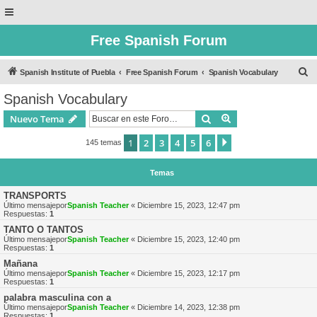
Free Spanish Forum
B
Spanish Institute of Puebla
Free Spanish Forum
Spanish Vocabulary
u
Spanish Vocabulary
s
Buscar
Búsqueda avanzad
Nuevo Tema
c
a
1
2
3
4
5
6
Siguiente
145 temas
r
Temas
TRANSPORTS
Último mensajepor
Spanish Teacher
«
Diciembre 15, 2023, 12:47 pm
Respuestas:
1
TANTO O TANTOS
Último mensajepor
Spanish Teacher
«
Diciembre 15, 2023, 12:40 pm
Respuestas:
1
Mañana
Último mensajepor
Spanish Teacher
«
Diciembre 15, 2023, 12:17 pm
Respuestas:
1
palabra masculina con a
Último mensajepor
Spanish Teacher
«
Diciembre 14, 2023, 12:38 pm
Respuestas:
1