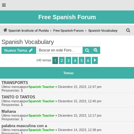
Free Spanish Forum
B
Spanish Institute of Puebla
Free Spanish Forum
Spanish Vocabulary
u
Spanish Vocabulary
s
Buscar
Búsqueda avanzad
Nuevo Tema
c
a
1
2
3
4
5
6
Siguiente
145 temas
r
Temas
TRANSPORTS
Último mensajepor
Spanish Teacher
«
Diciembre 15, 2023, 12:47 pm
Respuestas:
1
TANTO O TANTOS
Último mensajepor
Spanish Teacher
«
Diciembre 15, 2023, 12:40 pm
Respuestas:
1
Mañana
Último mensajepor
Spanish Teacher
«
Diciembre 15, 2023, 12:17 pm
Respuestas:
1
palabra masculina con a
Último mensajepor
Spanish Teacher
«
Diciembre 14, 2023, 12:38 pm
Respuestas:
1