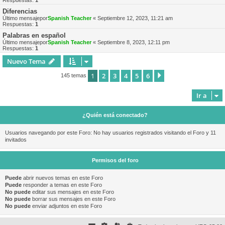
Respuestas:
1
Diferencias
Último mensajepor
Spanish Teacher
«
Septiembre 12, 2023, 11:21 am
Respuestas:
1
Palabras en español
Último mensajepor
Spanish Teacher
«
Septiembre 8, 2023, 12:11 pm
Respuestas:
1
Nuevo Tema
1
2
3
4
5
6
Siguiente
145 temas
Ir a
¿Quién está conectado?
Usuarios navegando por este Foro: No hay usuarios registrados visitando el Foro y 11
invitados
Permisos del foro
Puede
abrir nuevos temas en este Foro
Puede
responder a temas en este Foro
No puede
editar sus mensajes en este Foro
No puede
borrar sus mensajes en este Foro
No puede
enviar adjuntos en este Foro