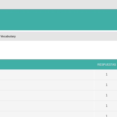
 Vocabulary
queda avanzada
RESPUESTAS
1
1
1
1
1