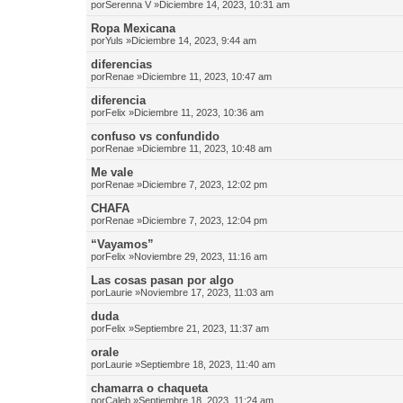
por
Serenna V
»Diciembre 14, 2023, 10:31 am
Ropa Mexicana
por
Yuls
»Diciembre 14, 2023, 9:44 am
diferencias
por
Renae
»Diciembre 11, 2023, 10:47 am
diferencia
por
Felix
»Diciembre 11, 2023, 10:36 am
confuso vs confundido
por
Renae
»Diciembre 11, 2023, 10:48 am
Me vale
por
Renae
»Diciembre 7, 2023, 12:02 pm
CHAFA
por
Renae
»Diciembre 7, 2023, 12:04 pm
“Vayamos”
por
Felix
»Noviembre 29, 2023, 11:16 am
Las cosas pasan por algo
por
Laurie
»Noviembre 17, 2023, 11:03 am
duda
por
Felix
»Septiembre 21, 2023, 11:37 am
orale
por
Laurie
»Septiembre 18, 2023, 11:40 am
chamarra o chaqueta
por
Caleb
»Septiembre 18, 2023, 11:24 am