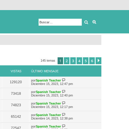
Buscar
Búsqueda avanza
1
2
3
4
5
6
Siguiente
145 temas
VISTAS
ÚLTIMO MENSAJE
V
por
Spanish Teacher
129120
e
Diciembre 15, 2023, 12:47 pm
r
ú
V
por
Spanish Teacher
73418
l
e
Diciembre 15, 2023, 12:40 pm
t
r
i
ú
V
por
Spanish Teacher
m
74823
l
e
Diciembre 15, 2023, 12:17 pm
o
t
r
m
i
ú
e
V
por
Spanish Teacher
m
65142
l
n
e
Diciembre 14, 2023, 12:38 pm
o
t
s
r
m
i
a
ú
e
V
por
Spanish Teacher
m
72547
j
l