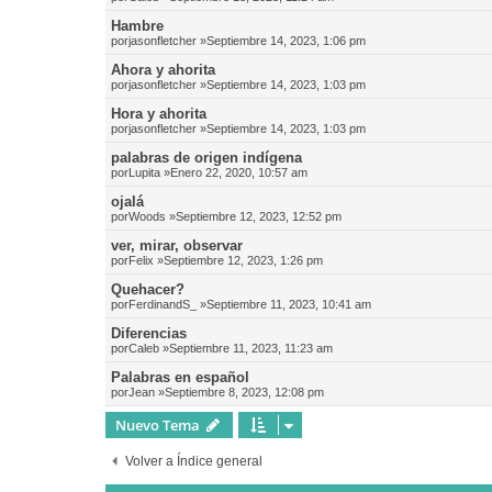
Hambre
por
jasonfletcher
»Septiembre 14, 2023, 1:06 pm
Ahora y ahorita
por
jasonfletcher
»Septiembre 14, 2023, 1:03 pm
Hora y ahorita
por
jasonfletcher
»Septiembre 14, 2023, 1:03 pm
palabras de origen indígena
por
Lupita
»Enero 22, 2020, 10:57 am
ojalá
por
Woods
»Septiembre 12, 2023, 12:52 pm
ver, mirar, observar
por
Felix
»Septiembre 12, 2023, 1:26 pm
Quehacer?
por
FerdinandS_
»Septiembre 11, 2023, 10:41 am
Diferencias
por
Caleb
»Septiembre 11, 2023, 11:23 am
Palabras en español
por
Jean
»Septiembre 8, 2023, 12:08 pm
Nuevo Tema
Volver a Índice general