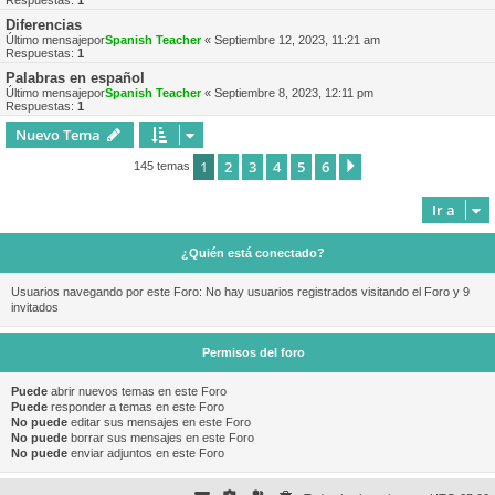
Respuestas:
1
Diferencias
Último mensajepor
Spanish Teacher
«
Septiembre 12, 2023, 11:21 am
Respuestas:
1
Palabras en español
Último mensajepor
Spanish Teacher
«
Septiembre 8, 2023, 12:11 pm
Respuestas:
1
Nuevo Tema
1
2
3
4
5
6
Siguiente
145 temas
Ir a
¿Quién está conectado?
Usuarios navegando por este Foro: No hay usuarios registrados visitando el Foro y 9
invitados
Permisos del foro
Puede
abrir nuevos temas en este Foro
Puede
responder a temas en este Foro
No puede
editar sus mensajes en este Foro
No puede
borrar sus mensajes en este Foro
No puede
enviar adjuntos en este Foro