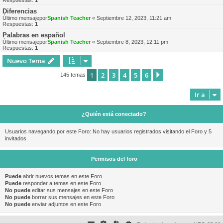
Respuestas:
1
Diferencias
Último mensajepor
Spanish Teacher
«
Septiembre 12, 2023, 11:21 am
Respuestas:
1
Palabras en español
Último mensajepor
Spanish Teacher
«
Septiembre 8, 2023, 12:11 pm
Respuestas:
1
Nuevo Tema
1
2
3
4
5
6
Siguiente
145 temas
Ir a
¿Quién está conectado?
Usuarios navegando por este Foro: No hay usuarios registrados visitando el Foro y 5
invitados
Permisos del foro
Puede
abrir nuevos temas en este Foro
Puede
responder a temas en este Foro
No puede
editar sus mensajes en este Foro
No puede
borrar sus mensajes en este Foro
No puede
enviar adjuntos en este Foro