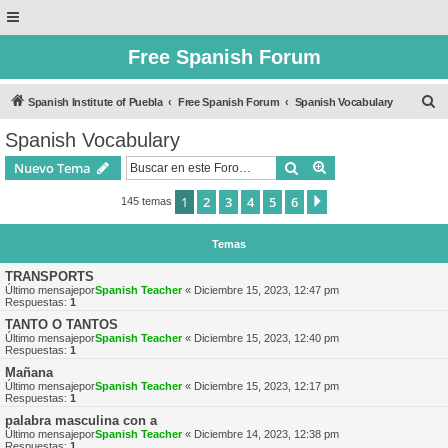
Free Spanish Forum
B
Spanish Institute of Puebla
Free Spanish Forum
Spanish Vocabulary
u
Spanish Vocabulary
s
Buscar
Búsqueda avanzad
Nuevo Tema
c
a
1
2
3
4
5
6
Siguiente
145 temas
r
Temas
TRANSPORTS
Último mensajepor
Spanish Teacher
«
Diciembre 15, 2023, 12:47 pm
Respuestas:
1
TANTO O TANTOS
Último mensajepor
Spanish Teacher
«
Diciembre 15, 2023, 12:40 pm
Respuestas:
1
Mañana
Último mensajepor
Spanish Teacher
«
Diciembre 15, 2023, 12:17 pm
Respuestas:
1
palabra masculina con a
Último mensajepor
Spanish Teacher
«
Diciembre 14, 2023, 12:38 pm
Respuestas:
1