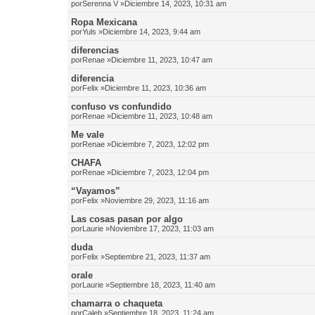
por
Serenna V
»Diciembre 14, 2023, 10:31 am
Ropa Mexicana
por
Yuls
»Diciembre 14, 2023, 9:44 am
diferencias
por
Renae
»Diciembre 11, 2023, 10:47 am
diferencia
por
Felix
»Diciembre 11, 2023, 10:36 am
confuso vs confundido
por
Renae
»Diciembre 11, 2023, 10:48 am
Me vale
por
Renae
»Diciembre 7, 2023, 12:02 pm
CHAFA
por
Renae
»Diciembre 7, 2023, 12:04 pm
“Vayamos”
por
Felix
»Noviembre 29, 2023, 11:16 am
Las cosas pasan por algo
por
Laurie
»Noviembre 17, 2023, 11:03 am
duda
por
Felix
»Septiembre 21, 2023, 11:37 am
orale
por
Laurie
»Septiembre 18, 2023, 11:40 am
chamarra o chaqueta
por
Caleb
»Septiembre 18, 2023, 11:24 am