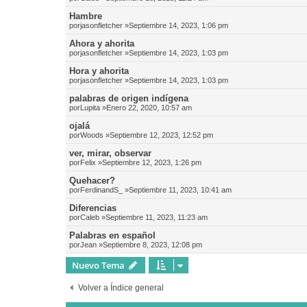
Hambre
por
jasonfletcher
»Septiembre 14, 2023, 1:06 pm
Ahora y ahorita
por
jasonfletcher
»Septiembre 14, 2023, 1:03 pm
Hora y ahorita
por
jasonfletcher
»Septiembre 14, 2023, 1:03 pm
palabras de origen indígena
por
Lupita
»Enero 22, 2020, 10:57 am
ojalá
por
Woods
»Septiembre 12, 2023, 12:52 pm
ver, mirar, observar
por
Felix
»Septiembre 12, 2023, 1:26 pm
Quehacer?
por
FerdinandS_
»Septiembre 11, 2023, 10:41 am
Diferencias
por
Caleb
»Septiembre 11, 2023, 11:23 am
Palabras en español
por
Jean
»Septiembre 8, 2023, 12:08 pm
Nuevo Tema
Volver a Índice general