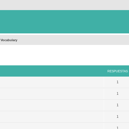
 Vocabulary
queda avanzada
RESPUESTAS
1
1
1
1
1