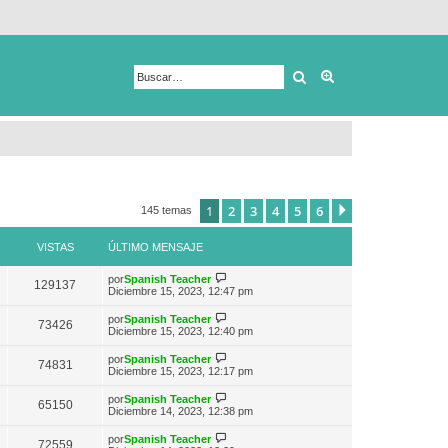
Buscar
Búsqueda avanza
1
2
3
4
5
6
Siguiente
145 temas
VISTAS
ÚLTIMO MENSAJE
V
por
Spanish Teacher
129137
e
Diciembre 15, 2023, 12:47 pm
r
ú
V
por
Spanish Teacher
73426
l
e
Diciembre 15, 2023, 12:40 pm
t
r
i
ú
V
por
Spanish Teacher
m
74831
l
e
Diciembre 15, 2023, 12:17 pm
o
t
r
m
i
ú
e
V
por
Spanish Teacher
m
65150
l
n
e
Diciembre 14, 2023, 12:38 pm
o
t
s
r
m
i
a
ú
e
V
por
Spanish Teacher
m
72559
j
l