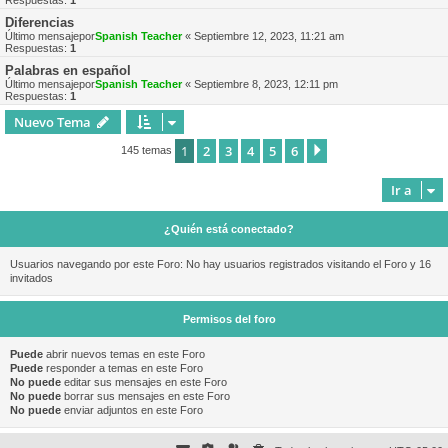
Respuestas:
1
Diferencias
Último mensajepor
Spanish Teacher
«
Septiembre 12, 2023, 11:21 am
Respuestas:
1
Palabras en español
Último mensajepor
Spanish Teacher
«
Septiembre 8, 2023, 12:11 pm
Respuestas:
1
Nuevo Tema
1
2
3
4
5
6
Siguiente
145 temas
Ir a
¿Quién está conectado?
Usuarios navegando por este Foro: No hay usuarios registrados visitando el Foro y 16
invitados
Permisos del foro
Puede
abrir nuevos temas en este Foro
Puede
responder a temas en este Foro
No puede
editar sus mensajes en este Foro
No puede
borrar sus mensajes en este Foro
No puede
enviar adjuntos en este Foro