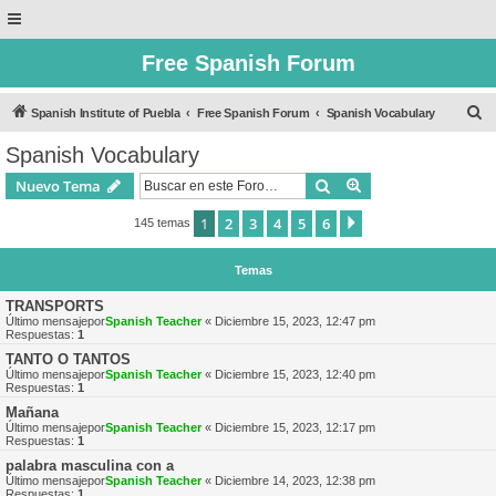
Free Spanish Forum
B
Spanish Institute of Puebla
Free Spanish Forum
Spanish Vocabulary
u
Spanish Vocabulary
s
Buscar
Búsqueda avanzad
Nuevo Tema
c
a
1
2
3
4
5
6
Siguiente
145 temas
r
Temas
TRANSPORTS
Último mensajepor
Spanish Teacher
«
Diciembre 15, 2023, 12:47 pm
Respuestas:
1
TANTO O TANTOS
Último mensajepor
Spanish Teacher
«
Diciembre 15, 2023, 12:40 pm
Respuestas:
1
Mañana
Último mensajepor
Spanish Teacher
«
Diciembre 15, 2023, 12:17 pm
Respuestas:
1
palabra masculina con a
Último mensajepor
Spanish Teacher
«
Diciembre 14, 2023, 12:38 pm
Respuestas:
1