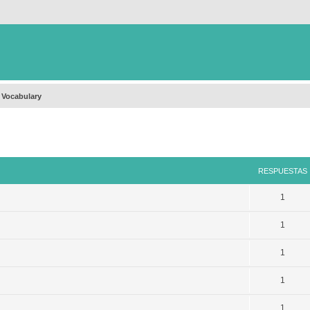
 Vocabulary
queda avanzada
RESPUESTAS
1
1
1
1
1