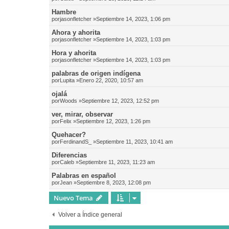
Hambre
por
jasonfletcher
»Septiembre 14, 2023, 1:06 pm
Ahora y ahorita
por
jasonfletcher
»Septiembre 14, 2023, 1:03 pm
Hora y ahorita
por
jasonfletcher
»Septiembre 14, 2023, 1:03 pm
palabras de origen indígena
por
Lupita
»Enero 22, 2020, 10:57 am
ojalá
por
Woods
»Septiembre 12, 2023, 12:52 pm
ver, mirar, observar
por
Felix
»Septiembre 12, 2023, 1:26 pm
Quehacer?
por
FerdinandS_
»Septiembre 11, 2023, 10:41 am
Diferencias
por
Caleb
»Septiembre 11, 2023, 11:23 am
Palabras en español
por
Jean
»Septiembre 8, 2023, 12:08 pm
Nuevo Tema
Volver a Índice general