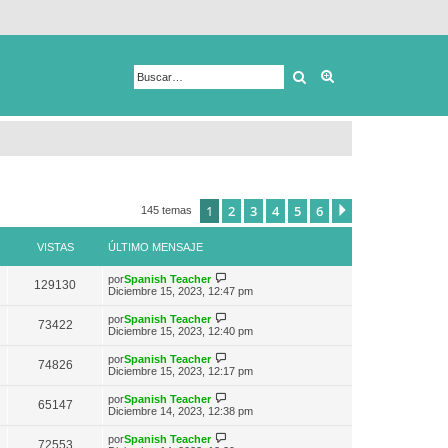
Buscar
Búsqueda avanza
1
2
3
4
5
6
Siguiente
145 temas
VISTAS
ÚLTIMO MENSAJE
V
por
Spanish Teacher
129130
e
Diciembre 15, 2023, 12:47 pm
r
ú
V
por
Spanish Teacher
73422
l
e
Diciembre 15, 2023, 12:40 pm
t
r
i
ú
V
por
Spanish Teacher
m
74826
l
e
Diciembre 15, 2023, 12:17 pm
o
t
r
m
i
ú
e
V
por
Spanish Teacher
m
65147
l
n
e
Diciembre 14, 2023, 12:38 pm
o
t
s
r
m
i
a
ú
e
V
por
Spanish Teacher
m
72553
j
l