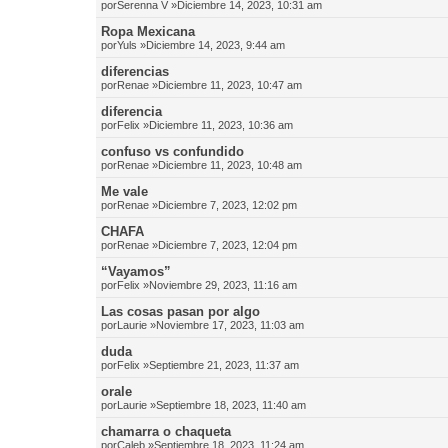
por
Serenna V
»Diciembre 14, 2023, 10:31 am
Ropa Mexicana
por
Yuls
»Diciembre 14, 2023, 9:44 am
diferencias
por
Renae
»Diciembre 11, 2023, 10:47 am
diferencia
por
Felix
»Diciembre 11, 2023, 10:36 am
confuso vs confundido
por
Renae
»Diciembre 11, 2023, 10:48 am
Me vale
por
Renae
»Diciembre 7, 2023, 12:02 pm
CHAFA
por
Renae
»Diciembre 7, 2023, 12:04 pm
“Vayamos”
por
Felix
»Noviembre 29, 2023, 11:16 am
Las cosas pasan por algo
por
Laurie
»Noviembre 17, 2023, 11:03 am
duda
por
Felix
»Septiembre 21, 2023, 11:37 am
orale
por
Laurie
»Septiembre 18, 2023, 11:40 am
chamarra o chaqueta
por
Caleb
»Septiembre 18, 2023, 11:24 am