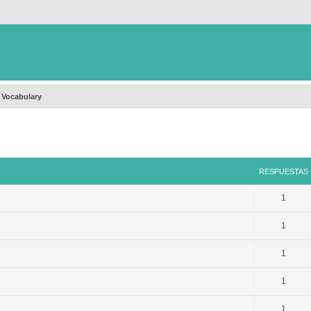
 Vocabulary
queda avanzada
RESPUESTAS
1
1
1
1
1