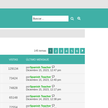
Buscar
Búsqueda avanza
1
2
3
4
5
6
Siguiente
145 temas
VISTAS
ÚLTIMO MENSAJE
V
por
Spanish Teacher
129134
e
Diciembre 15, 2023, 12:47 pm
r
ú
V
por
Spanish Teacher
73424
l
e
Diciembre 15, 2023, 12:40 pm
t
r
i
ú
V
por
Spanish Teacher
m
74828
l
e
Diciembre 15, 2023, 12:17 pm
o
t
r
m
i
ú
e
V
por
Spanish Teacher
m
65148
l
n
e
Diciembre 14, 2023, 12:38 pm
o
t
s
r
m
i
a
ú
e
V
por
Spanish Teacher
m
72554
j
l