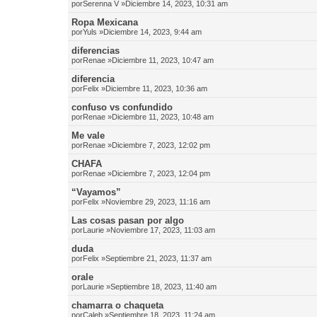
por
Serenna V
»Diciembre 14, 2023, 10:31 am
Ropa Mexicana
por
Yuls
»Diciembre 14, 2023, 9:44 am
diferencias
por
Renae
»Diciembre 11, 2023, 10:47 am
diferencia
por
Felix
»Diciembre 11, 2023, 10:36 am
confuso vs confundido
por
Renae
»Diciembre 11, 2023, 10:48 am
Me vale
por
Renae
»Diciembre 7, 2023, 12:02 pm
CHAFA
por
Renae
»Diciembre 7, 2023, 12:04 pm
“Vayamos”
por
Felix
»Noviembre 29, 2023, 11:16 am
Las cosas pasan por algo
por
Laurie
»Noviembre 17, 2023, 11:03 am
duda
por
Felix
»Septiembre 21, 2023, 11:37 am
orale
por
Laurie
»Septiembre 18, 2023, 11:40 am
chamarra o chaqueta
por
Caleb
»Septiembre 18, 2023, 11:24 am