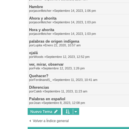
Hambre
por
jasonfletcher
»Septiembre 14, 2023, 1:06 pm
Ahora y ahorita
por
jasonfletcher
»Septiembre 14, 2023, 1:03 pm
Hora y ahorita
por
jasonfletcher
»Septiembre 14, 2023, 1:03 pm
palabras de origen indígena
por
Lupita
»Enero 22, 2020, 10:57 am
ojalá
por
Woods
»Septiembre 12, 2023, 12:52 pm
ver, mirar, observar
por
Felix
»Septiembre 12, 2023, 1:26 pm
Quehacer?
por
FerdinandS_
»Septiembre 11, 2023, 10:41 am
Diferencias
por
Caleb
»Septiembre 11, 2023, 11:23 am
Palabras en español
por
Jean
»Septiembre 8, 2023, 12:08 pm
Nuevo Tema
Volver a Índice general