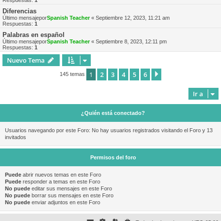
Respuestas:
1
Diferencias
Último mensajepor
Spanish Teacher
«
Septiembre 12, 2023, 11:21 am
Respuestas:
1
Palabras en español
Último mensajepor
Spanish Teacher
«
Septiembre 8, 2023, 12:11 pm
Respuestas:
1
Nuevo Tema
1
2
3
4
5
6
Siguiente
145 temas
Ir a
¿Quién está conectado?
Usuarios navegando por este Foro: No hay usuarios registrados visitando el Foro y 13
invitados
Permisos del foro
Puede
abrir nuevos temas en este Foro
Puede
responder a temas en este Foro
No puede
editar sus mensajes en este Foro
No puede
borrar sus mensajes en este Foro
No puede
enviar adjuntos en este Foro