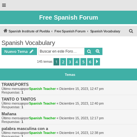
Free Spanish Forum
B
Spanish Institute of Puebla
Free Spanish Forum
Spanish Vocabulary
u
Spanish Vocabulary
s
Buscar
Búsqueda avanzad
Nuevo Tema
c
a
1
2
3
4
5
6
Siguiente
145 temas
r
Temas
TRANSPORTS
Último mensajepor
Spanish Teacher
«
Diciembre 15, 2023, 12:47 pm
Respuestas:
1
TANTO O TANTOS
Último mensajepor
Spanish Teacher
«
Diciembre 15, 2023, 12:40 pm
Respuestas:
1
Mañana
Último mensajepor
Spanish Teacher
«
Diciembre 15, 2023, 12:17 pm
Respuestas:
1
palabra masculina con a
Último mensajepor
Spanish Teacher
«
Diciembre 14, 2023, 12:38 pm
Respuestas:
1